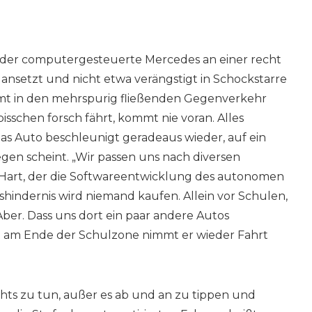
 der computergesteuerte Mercedes an einer recht
nsetzt und nicht etwa verängstigt in Schockstarre
immt in den mehrspurig fließenden Gegenverkehr
 bisschen forsch fährt, kommt nie voran. Alles
, das Auto beschleunigt geradeaus wieder, auf ein
gen scheint. „Wir passen uns nach diversen
in Hart, der die Softwareentwicklung des autonomen
hrshindernis wird niemand kaufen. Allein vor Schulen,
er. Dass uns dort ein paar andere Autos
st am Ende der Schulzone nimmt er wieder Fahrt
hts zu tun, außer es ab und an zu tippen und