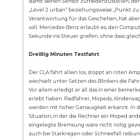
damit seinen Sensor zufriedenzustellen, den
„Level 2 urban“ beziehungsweise „Punkt zu P
Verantwortung für das Geschehen, hat aber
will. Mercedes-Benz erlaubt es, den Comput
Sekunde ins Steuer greifen, ohne dass gleic
Dreißig Minuten Testfahrt
Der CLA fährt allein los, stoppt an roten Am
wechselt unter Setzen des Blinkers die Fahrs
Vor allem erledigt er all das in einer bemer
erlebt haben. Radfahrer, Mopeds, Kinderw
werden mit hoher Genauigkeit erkannt. In d
Situation, in der die Rechner ein Moped and
eingelegte Bremsung wäre nicht nötig gewese
auch bei Starkregen oder Schneefall reibun