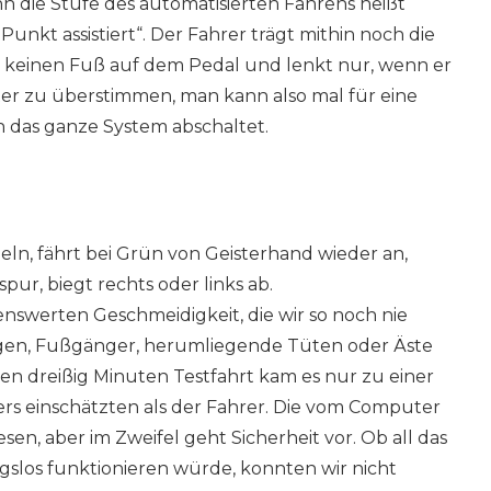
n die Stufe des automatisierten Fahrens heißt
unkt assistiert“. Der Fahrer trägt mithin noch die
 keinen Fuß auf dem Pedal und lenkt nur, wenn er
er zu überstimmen, man kann also mal für eine
h das ganze System abschaltet.
peln, fährt bei Grün von Geisterhand wieder an,
pur, biegt rechts oder links ab.
kenswerten Geschmeidigkeit, die wir so noch nie
agen, Fußgänger, herumliegende Tüten oder Äste
en dreißig Minuten Testfahrt kam es nur zu einer
ers einschätzten als der Fahrer. Die vom Computer
n, aber im Zweifel geht Sicherheit vor. Ob all das
gslos funktionieren würde, konnten wir nicht