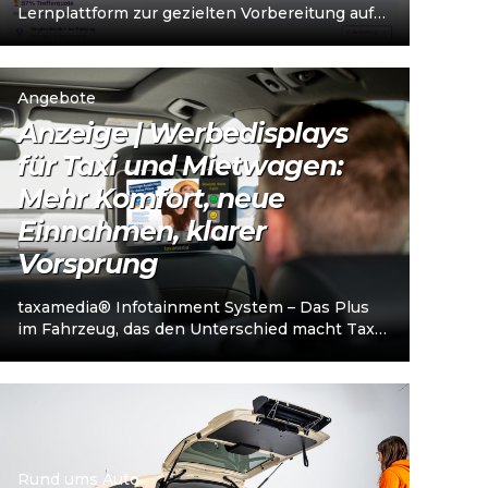
Lernplattform zur gezielten Vorbereitung auf
den Taxi- und Mietwagen-
Unternehmerschein (IHK). Die Plattform
richtet sich an…
Angebote
Anzeige | Werbedisplays
für Taxi und Mietwagen:
Mehr Komfort, neue
Einnahmen, klarer
Vorsprung
taxamedia® Infotainment System – Das Plus
im Fahrzeug, das den Unterschied macht Taxi-
und Mietwagenunternehmen stehen heute
vor einer klaren…
Rund ums Auto