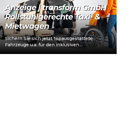
Anzeige | transform GmbH
Rollstuhlgerechte Taxi- &
Mietwagen
Sichern Sie sich jetzt topausgestattete
Fahrzeuge u.a. für den inklusiven
Personenverkehr – vorkonfiguriert für
Taxi/Mietwagen, optional „sofort
einsatzbereit“, Abholung in…