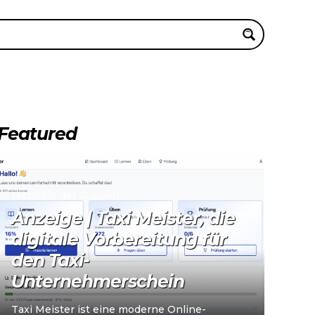
Featured
Mobilität der Zukunft
Anzeige | Taxi Meister, die
digitale Vorbereitung für
den Taxi-
Unternehmerschein
Taxi Meister ist eine moderne Online-