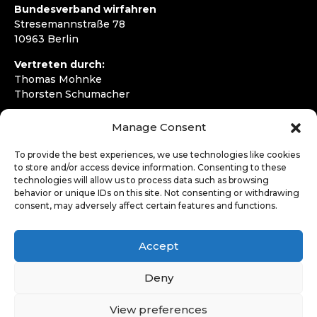
Bundesverband wirfahren
Stresemannstraße 78
10963 Berlin
Vertreten durch:
Thomas Mohnke
Thorsten Schumacher
Telefon:
+49 30 4050292720
Manage Consent
E-Mail:
kontakt@wirfahren.de
To provide the best experiences, we use technologies like cookies
RECHTLICHES
to store and/or access device information. Consenting to these
technologies will allow us to process data such as browsing
Impressum
behavior or unique IDs on this site. Not consenting or withdrawing
Datenschutzerklärung
consent, may adversely affect certain features and functions.
LOGIN
Accept
Deny
View preferences