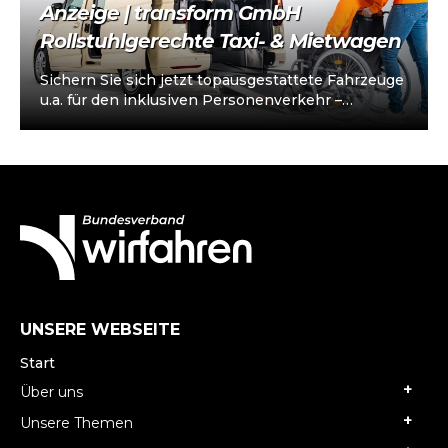
Anzeige | transform GmbH
Rollstuhlgerechte Taxi- & Mietwagen
Sichern Sie sich jetzt topausgestattete Fahrzeuge
u.a. für den inklusiven Personenverkehr –
vorkonfiguriert für Taxi/Mietwagen, optional
„sofort einsatzbereit“, Abholung in…
UNSERE WEBSEITE
Start
Über uns
Unsere Themen