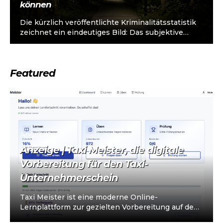
können
Die kürzlich veröffentlichte Kriminalitätsstatistik
zeichnet ein eindeutiges Bild: Das subjektive
Sicherheitsgefühl ist niedrig. Insbesondere
vulnerable Gruppen sind davon betroffen, dass...
Featured
Angebote
Anzeige | Taxi Meister, die digitale
Vorbereitung für den Taxi-
Unternehmerschein
Taxi Meister ist eine moderne Online-
Lernplattform zur gezielten Vorbereitung auf den
Taxi- und Mietwagen-Unternehmerschein (IHK).