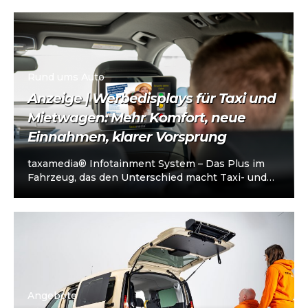
Die Plattform richtet sich an…
Rund ums Auto
Anzeige | Werbedisplays für Taxi und
Mietwagen: Mehr Komfort, neue
Einnahmen, klarer Vorsprung
taxamedia® Infotainment System – Das Plus im
Fahrzeug, das den Unterschied macht Taxi- und
Mietwagenunternehmen stehen heute vor einer
klaren…
Angebote