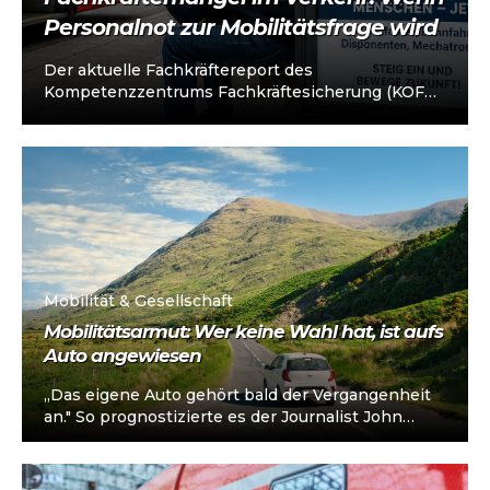
Personalnot zur Mobilitätsfrage wird
Der aktuelle Fachkräftereport des
Kompetenzzentrums Fachkräftesicherung (KOFA,
Stand März 2026) zeigt: Während sich die Lage am
Arbeitsmarkt insgesamt konjunkturbedingt
entspannt,...
Mobilität & Gesellschaft
Mobilitätsarmut: Wer keine Wahl hat, ist aufs
Auto angewiesen
„Das eigene Auto gehört bald der Vergangenheit
an." So prognostizierte es der Journalist John
Harris vor knapp zehn Jahren. Die...