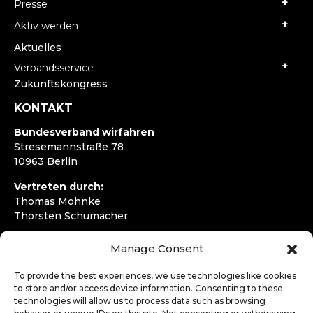
Presse
Aktiv werden
Aktuelles
Verbandsservice
Zukunftskongress
KONTAKT
Bundesverband wirfahren
Stresemannstraße 78
10963 Berlin
Vertreten durch:
Thomas Mohnke
Thorsten Schumacher
Telefon:
+49 30 4050292720
Manage Consent
E-Mail:
kontakt@wirfahren.de
To provide the best experiences, we use technologies like cookies
RECHTLICHES
to store and/or access device information. Consenting to these
technologies will allow us to process data such as browsing
Impressum