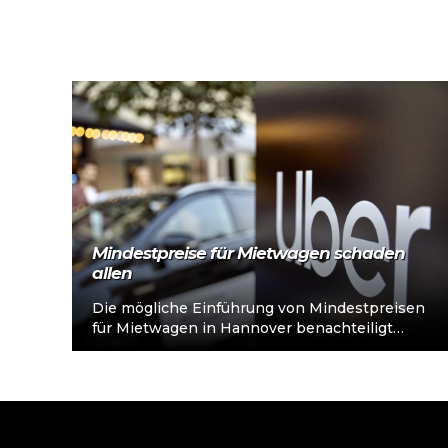
Mehr lesen
Mindestpreise für Mietwagen schaden
allen
Die mögliche Einführung von Mindestpreisen
für Mietwagen in Hannover benachteiligt
insbesondere einkommensschwache
Haushalte. Anstelle von mehr Regulierung
sollten Kontrollen im…