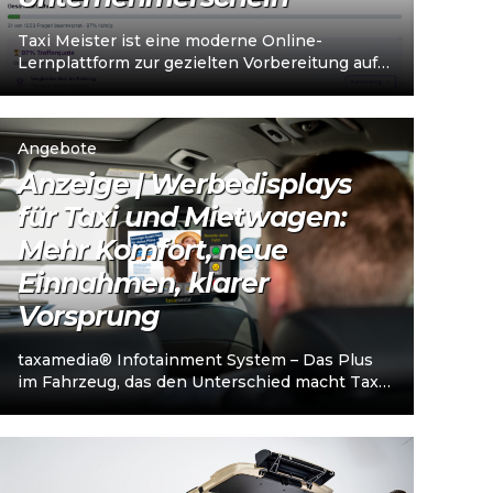
Taxi Meister ist eine moderne Online-
Lernplattform zur gezielten Vorbereitung auf
den Taxi- und Mietwagen-
Unternehmerschein (IHK). Die Plattform
richtet sich an…
Angebote
Anzeige | Werbedisplays
für Taxi und Mietwagen:
Mehr Komfort, neue
Einnahmen, klarer
Vorsprung
taxamedia® Infotainment System – Das Plus
im Fahrzeug, das den Unterschied macht Taxi-
und Mietwagenunternehmen stehen heute
vor einer klaren…