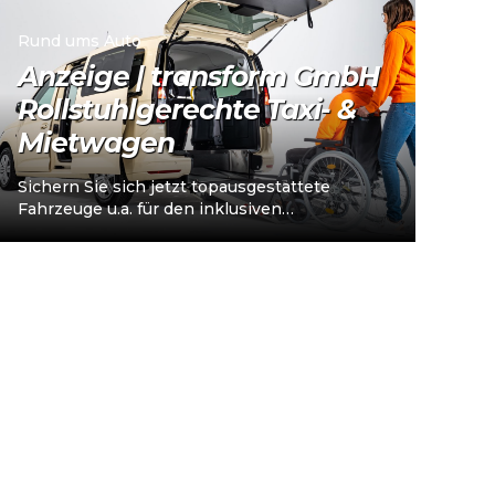
Rund ums Auto
Anzeige | transform GmbH
Rollstuhlgerechte Taxi- &
Mietwagen
Sichern Sie sich jetzt topausgestattete
Fahrzeuge u.a. für den inklusiven
Personenverkehr – vorkonfiguriert für
Taxi/Mietwagen, optional „sofort
einsatzbereit“, Abholung in…