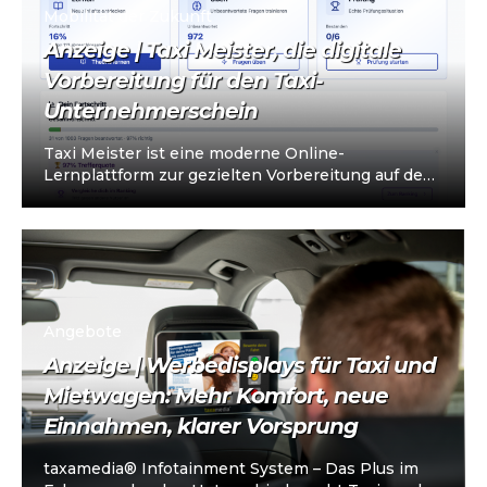
Mobilität der Zukunft
Anzeige | Taxi Meister, die digitale
Vorbereitung für den Taxi-
Unternehmerschein
Taxi Meister ist eine moderne Online-
Lernplattform zur gezielten Vorbereitung auf den
Taxi- und Mietwagen-Unternehmerschein (IHK).
Die Plattform richtet sich an…
Angebote
Anzeige | Werbedisplays für Taxi und
Mietwagen: Mehr Komfort, neue
Einnahmen, klarer Vorsprung
taxamedia® Infotainment System – Das Plus im