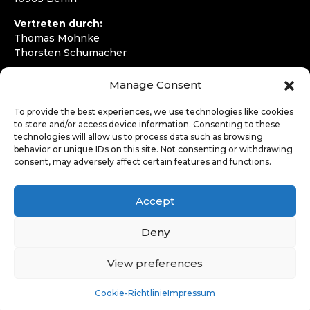
Vertreten durch:
Thomas Mohnke
Thorsten Schumacher
Telefon:
+49 30 4050292720
Manage Consent
E-Mail:
kontakt@wirfahren.de
To provide the best experiences, we use technologies like cookies
RECHTLICHES
to store and/or access device information. Consenting to these
technologies will allow us to process data such as browsing
Impressum
behavior or unique IDs on this site. Not consenting or withdrawing
Datenschutzerklärung
consent, may adversely affect certain features and functions.
LOGIN
Accept
Deny
View preferences
Cookie-Richtlinie
Impressum