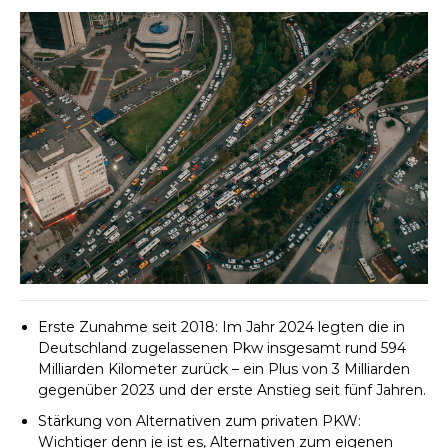
Erste Zunahme seit 2018: Im Jahr 2024 legten die in
Deutschland zugelassenen Pkw insgesamt rund 594
Milliarden Kilometer zurück – ein Plus von 3 Milliarden
gegenüber 2023 und der erste Anstieg seit fünf Jahren.
Stärkung von Alternativen zum privaten PKW:
Wichtiger denn je ist es, Alternativen zum eigenen