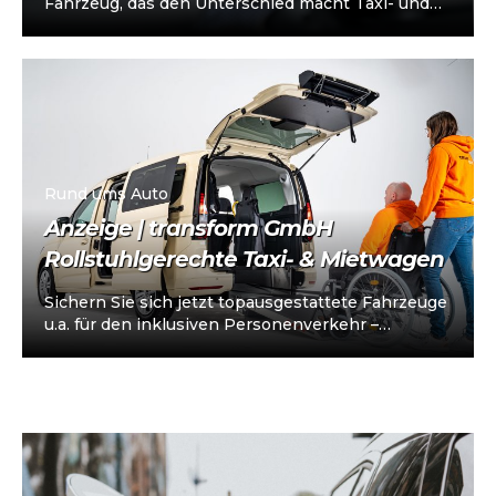
Fahrzeug, das den Unterschied macht Taxi- und
Mietwagenunternehmen stehen heute vor einer
klaren…
Rund ums Auto
Anzeige | transform GmbH
Rollstuhlgerechte Taxi- & Mietwagen
Sichern Sie sich jetzt topausgestattete Fahrzeuge
u.a. für den inklusiven Personenverkehr –
vorkonfiguriert für Taxi/Mietwagen, optional
„sofort einsatzbereit“, Abholung in…