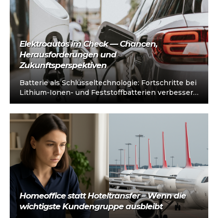
Elektroautos im Check — Chancen,
Herausforderungen und
Zukunftsperspektiven
Batterie als Schlüsseltechnologie: Fortschritte bei
Lithium-Ionen- und Feststoffbatterien verbessern
Reichweite und Sicherheit. Effizienter Antrieb:
Elektroautos sind leistungsstark, wartungsarm
und profitieren…
Homeoffice statt Hoteltransfer – Wenn die
wichtigste Kundengruppe ausbleibt