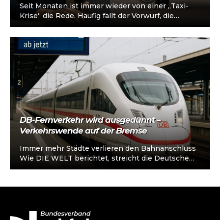
Seit Monaten ist immer wieder von einer „Taxi-
Krise“ die Rede. Häufig fällt der Vorwurf, die
Mietwagenbranche sei Mitverursacher. Doch
dies…
DB-Fernverkehr wird ausgedünnt –
Verkehrswende auf der Bremse
Immer mehr Städte verlieren den Bahnanschluss
Wie DIE WELT berichtet, streicht die Deutsche
Bahn ab Dezember 2025 zahlreiche
Fernverkehrshalte. Besonders…