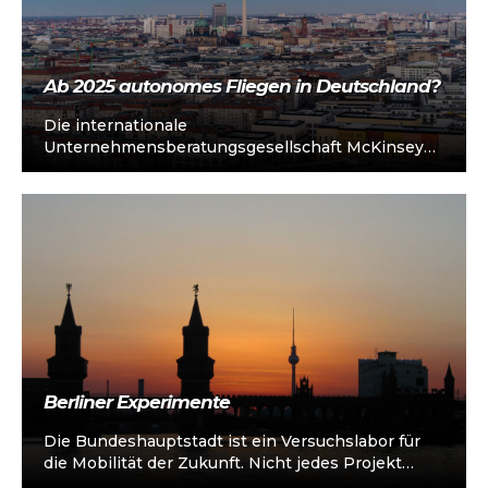
Ab 2025 autonomes Fliegen in Deutschland?
Die internationale
Unternehmensberatungsgesellschaft McKinsey
hat in einem ausführlichen Interview mit dem
CEO von LILIUM, Daniel Wiegand, ausgelotet, wie
weit die…
Berliner Experimente
Die Bundeshauptstadt ist ein Versuchslabor für
die Mobilität der Zukunft. Nicht jedes Projekt
eignet sich zur Nachahmung. Aber lernen kann…