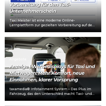
Vorbereitung für den Taxi-
Unternehmerschein
Taxi Meister ist eine moderne Online-
Lernplattform zur gezielten Vorbereitung auf den
Taxi- und Mietwagen-Unternehmerschein (IHK).
Die Plattform richtet sich an…
Angebote
Anzeige | Werbedisplays für Taxi und
Mietwagen: Mehr Komfort, neue
Einnahmen, klarer Vorsprung
taxamedia® Infotainment System – Das Plus im
Fahrzeug, das den Unterschied macht Taxi- und
Mietwagenunternehmen stehen heute vor einer
klaren…