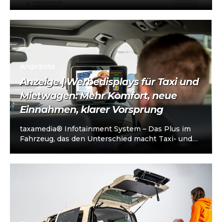
Taxi- und Mietwagen-Unternehmerschein (IHK).
Die Plattform richtet sich an…
Angebote
Anzeige | Werbedisplays für Taxi und
Mietwagen: Mehr Komfort, neue
Einnahmen, klarer Vorsprung
taxamedia® Infotainment System – Das Plus im
Fahrzeug, das den Unterschied macht Taxi- und
Mietwagenunternehmen stehen heute vor einer
klaren…