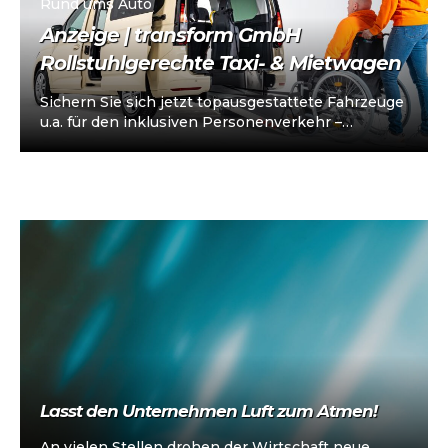
Rund ums Auto
Anzeige | transform GmbH
Rollstuhlgerechte Taxi- & Mietwagen
Sichern Sie sich jetzt topausgestattete Fahrzeuge
u.a. für den inklusiven Personenverkehr –
vorkonfiguriert für Taxi/Mietwagen, optional
„sofort einsatzbereit“, Abholung in…
Lasst den Unternehmen Luft zum Atmen!
An vielen Stellen drohen der Wirtschaft neue