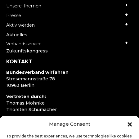
Unsere Themen
Presse
Aktiv werden
Aktuelles
Verbandsservice
Zukunftskongress
KONTAKT
Bundesverband wirfahren
Stresemannstraße 78
10963 Berlin
Vertreten durch:
Thomas Mohnke
Thorsten Schumacher
Telefon:
+49 30 4050292720
Manage Consent
E-Mail:
kontakt@wirfahren.de
To provide the best experiences, we use technologies like cookies
RECHTLICHES