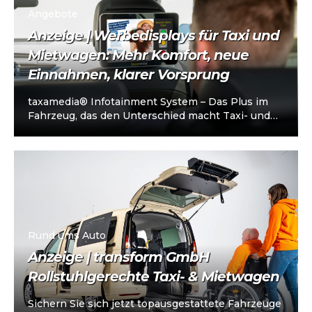
Angebote
Anzeige | Werbedisplays für Taxi und
Mietwagen: Mehr Komfort, neue
Einnahmen, klarer Vorsprung
taxamedia® Infotainment System – Das Plus im
Fahrzeug, das den Unterschied macht Taxi- und
Mietwagenunternehmen stehen heute vor einer
klaren…
Rund ums Auto
Anzeige | transform GmbH
Rollstuhlgerechte Taxi- & Mietwagen
Sichern Sie sich jetzt topausgestattete Fahrzeuge