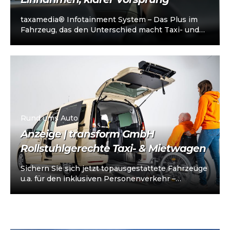
taxamedia® Infotainment System – Das Plus im
Fahrzeug, das den Unterschied macht Taxi- und
Mietwagenunternehmen stehen heute vor einer
klaren…
Rund ums Auto
Anzeige | transform GmbH
Rollstuhlgerechte Taxi- & Mietwagen
Sichern Sie sich jetzt topausgestattete Fahrzeuge
u.a. für den inklusiven Personenverkehr –
vorkonfiguriert für Taxi/Mietwagen, optional
„sofort einsatzbereit“, Abholung in…