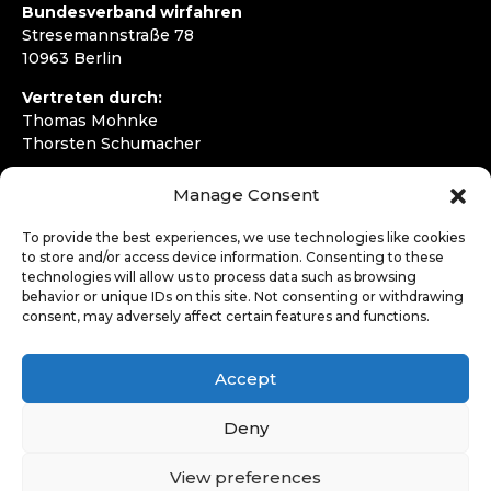
Bundesverband wirfahren
Stresemannstraße 78
10963 Berlin
Vertreten durch:
Thomas Mohnke
Thorsten Schumacher
Telefon:
+49 30 4050292720
Manage Consent
E-Mail:
kontakt@wirfahren.de
To provide the best experiences, we use technologies like cookies
RECHTLICHES
to store and/or access device information. Consenting to these
technologies will allow us to process data such as browsing
Impressum
behavior or unique IDs on this site. Not consenting or withdrawing
Datenschutzerklärung
consent, may adversely affect certain features and functions.
LOGIN
Accept
Deny
View preferences