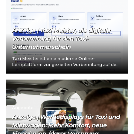
Politik & Verwaltung
Anzeige | Taxi Meister, die digitale
Vorbereitung für den Taxi-
Unternehmerschein
Taxi Meister ist eine moderne Online-
Lernplattform zur gezielten Vorbereitung auf den
Taxi- und Mietwagen-Unternehmerschein (IHK).
Die Plattform richtet sich an…
Angebote
Anzeige | Werbedisplays für Taxi und
Mietwagen: Mehr Komfort, neue
Einnahmen, klarer Vorsprung