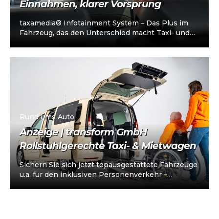
Einnahmen, klarer Vorsprung
taxamedia® Infotainment System – Das Plus im
Fahrzeug, das den Unterschied macht Taxi- und
Mietwagenunternehmen stehen heute vor einer
klaren…
Rund ums Auto
Anzeige | transform GmbH
Rollstuhlgerechte Taxi- & Mietwagen
Sichern Sie sich jetzt topausgestattete Fahrzeuge
u.a. für den inklusiven Personenverkehr –
vorkonfiguriert für Taxi/Mietwagen, optional
„sofort einsatzbereit“, Abholung in…