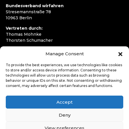
Bundesverband wirfahren
Stresemannstraße 78
10963 Berlin
Vertreten durch:
Thomas Mohnke
Thorsten Schumacher
Telefon:
+49 30 4050292720
Manage Consent
E-Mail:
kontakt@wirfahren.de
To provide the best experiences, we use technologies like cookies
RECHTLICHES
to store and/or access device information. Consenting to these
technologies will allow us to process data such as browsing
Impressum
behavior or unique IDs on this site. Not consenting or withdrawing
Datenschutzerklärung
consent, may adversely affect certain features and functions.
LOGIN
Accept
Deny
View preferences