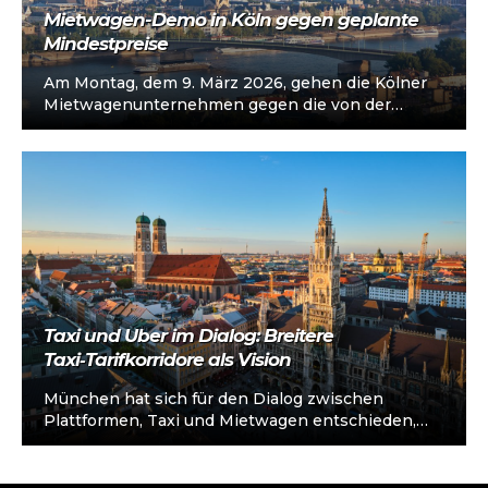
Mietwagen-Demo in Köln gegen geplante
Mindestpreise
Am Montag, dem 9. März 2026, gehen die Kölner
Mietwagenunternehmen gegen die von der
Stadtverwaltung geplanten Mindestpreise für
Mietwagen-Fahrdienste auf…
Taxi und Uber im Dialog: Breitere
Taxi‑Tarifkorridore als Vision
München hat sich für den Dialog zwischen
Plattformen, Taxi und Mietwagen entschieden,
anstatt starre Mindestpreise für Mietwagen
einzuführen. Im TZ-Interview…