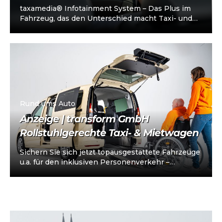
taxamedia® Infotainment System – Das Plus im
Fahrzeug, das den Unterschied macht Taxi- und
Mietwagenunternehmen stehen heute vor einer
klaren…
Rund ums Auto
Anzeige | transform GmbH
Rollstuhlgerechte Taxi- & Mietwagen
Sichern Sie sich jetzt topausgestattete Fahrzeuge
u.a. für den inklusiven Personenverkehr –
vorkonfiguriert für Taxi/Mietwagen, optional
„sofort einsatzbereit“, Abholung in…