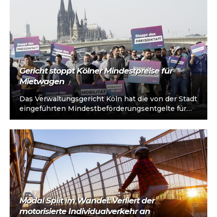
Gericht stoppt Kölner Mindestpreise für
Mietwagen
Das Verwaltungsgericht Köln hat die von der Stadt
eingeführten Mindestbeförderungsentgelte für
Mietwagen in einem Eilverfahren beanstandet.
Neben formalen Fragen äußerte…
Modal Split im Wandel: Verliert der
motorisierte Individualverkehr an