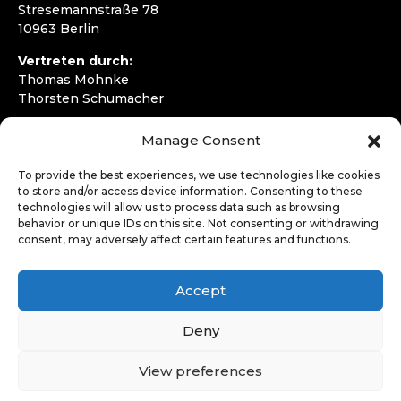
Stresemannstraße 78
10963 Berlin
Vertreten durch:
Thomas Mohnke
Thorsten Schumacher
Telefon:
+49 30 4050292720
Manage Consent
E-Mail:
kontakt@wirfahren.de
To provide the best experiences, we use technologies like cookies
RECHTLICHES
to store and/or access device information. Consenting to these
technologies will allow us to process data such as browsing
Impressum
behavior or unique IDs on this site. Not consenting or withdrawing
Datenschutzerklärung
consent, may adversely affect certain features and functions.
LOGIN
Accept
Deny
View preferences