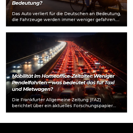
Bedeutung?
Das Auto verliert für die Deutschen an Bedeutung,
die Fahrzeuge werden immer weniger gefahren.
Zwischen 2013 und 2023 sank der…
Mobilität im Homeoffice-Zeitalter: Weniger
Pendelfahrten – was bedeutet das für Taxi
und Mietwagen?
Die Frankfurter Allgemeine Zeitung (FAZ)
berichtet über ein aktuelles Forschungspapier
des ifo Instituts/CESifo mit dem Titel „Is Work
from Home…