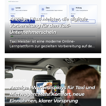
Anzeige | Taxi Meister, die digitale
Vorbereitung für den Taxi-
Unternehmerschein
Taxi Meister ist eine moderne Online-
Lernplattform zur gezielten Vorbereitung auf den
Taxi- und Mietwagen-Unternehmerschein (IHK).
Die Plattform richtet sich an…
Angebote
Anzeige | Werbedisplays für Taxi und
Mietwagen: Mehr Komfort, neue
Einnahmen, klarer Vorsprung