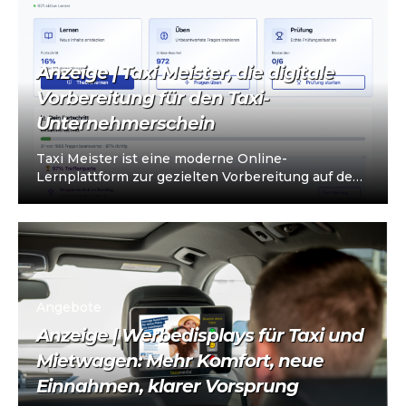
Anzeige | Taxi Meister, die digitale
Vorbereitung für den Taxi-
Unternehmerschein
Taxi Meister ist eine moderne Online-
Lernplattform zur gezielten Vorbereitung auf den
Taxi- und Mietwagen-Unternehmerschein (IHK).
Die Plattform richtet sich an…
Angebote
Anzeige | Werbedisplays für Taxi und
Mietwagen: Mehr Komfort, neue
Einnahmen, klarer Vorsprung