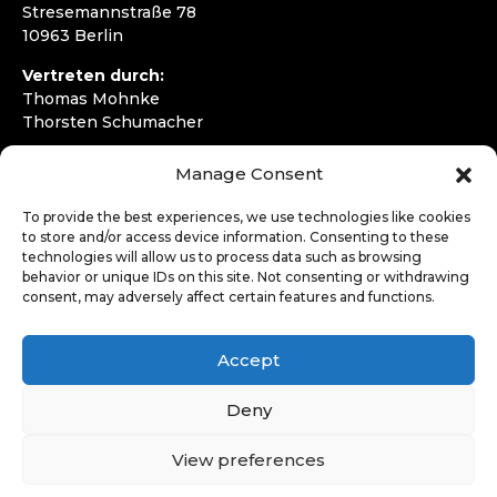
Stresemannstraße 78
10963 Berlin
Vertreten durch:
Thomas Mohnke
Thorsten Schumacher
Telefon:
+49 30 4050292720
Manage Consent
E-Mail:
kontakt@wirfahren.de
To provide the best experiences, we use technologies like cookies
RECHTLICHES
to store and/or access device information. Consenting to these
technologies will allow us to process data such as browsing
Impressum
behavior or unique IDs on this site. Not consenting or withdrawing
Datenschutzerklärung
consent, may adversely affect certain features and functions.
LOGIN
Accept
Deny
View preferences