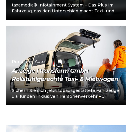
taxamedia® Infotainment System – Das Plus im
Fahrzeug, das den Unterschied macht Taxi- und
Mietwagenunternehmen stehen heute vor einer
klaren…
Rund ums Auto
Anzeige | transform GmbH
Rollstuhlgerechte Taxi- & Mietwagen
Sichern Sie sich jetzt topausgestattete Fahrzeuge
u.a. für den inklusiven Personenverkehr –
vorkonfiguriert für Taxi/Mietwagen, optional
„sofort einsatzbereit“, Abholung in…