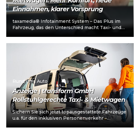
Mietwagen: Mehr Komfort, neue
Einnahmen, klarer Vorsprung
taxamedia® Infotainment System – Das Plus im
Fahrzeug, das den Unterschied macht Taxi- und
Mietwagenunternehmen stehen heute vor einer
klaren…
Rund ums Auto
Anzeige | transform GmbH
Rollstuhlgerechte Taxi- & Mietwagen
Sichern Sie sich jetzt topausgestattete Fahrzeuge
u.a. für den inklusiven Personenverkehr –
vorkonfiguriert für Taxi/Mietwagen, optional
„sofort einsatzbereit“, Abholung in…