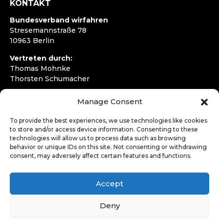
KONTAKT
Bundesverband wirfahren
Stresemannstraße 78
10963 Berlin
Vertreten durch:
Thomas Mohnke
Thorsten Schumacher
Telefon:
+49 30 4050292720
Manage Consent
E-Mail:
kontakt@wirfahren.de
To provide the best experiences, we use technologies like cookies
RECHTLICHES
to store and/or access device information. Consenting to these
technologies will allow us to process data such as browsing
Impressum
behavior or unique IDs on this site. Not consenting or withdrawing
Datenschutzerklärung
consent, may adversely affect certain features and functions.
LOGIN
Accept
Deny