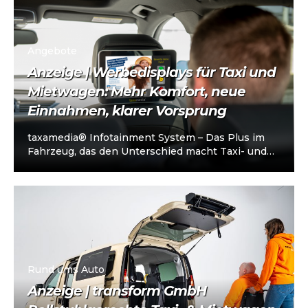
Angebote
Anzeige | Werbedisplays für Taxi und
Mietwagen: Mehr Komfort, neue
Einnahmen, klarer Vorsprung
taxamedia® Infotainment System – Das Plus im
Fahrzeug, das den Unterschied macht Taxi- und
Mietwagenunternehmen stehen heute vor einer
klaren…
Rund ums Auto
Anzeige | transform GmbH