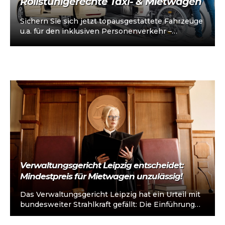
Rollstuhlgerechte Taxi- & Mietwagen
Sichern Sie sich jetzt topausgestattete Fahrzeuge
u.a. für den inklusiven Personenverkehr –
vorkonfiguriert für Taxi/Mietwagen, optional
„sofort einsatzbereit“, Abholung in…
Verwaltungsgericht Leipzig entscheidet:
Mindestpreis für Mietwagen unzulässig!
Das Verwaltungsgericht Leipzig hat ein Urteil mit
bundesweiter Strahlkraft gefällt: Die Einführung
eines Mindestbeförderungsentgelts für
Mietwagen durch die Stadt wurde…