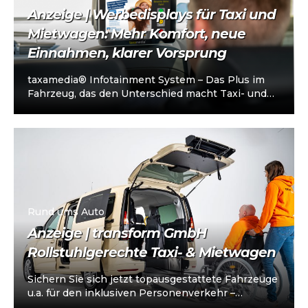
Anzeige | Werbedisplays für Taxi und
Mietwagen: Mehr Komfort, neue
Einnahmen, klarer Vorsprung
taxamedia® Infotainment System – Das Plus im
Fahrzeug, das den Unterschied macht Taxi- und
Mietwagenunternehmen stehen heute vor einer
klaren…
Rund ums Auto
Anzeige | transform GmbH
Rollstuhlgerechte Taxi- & Mietwagen
Sichern Sie sich jetzt topausgestattete Fahrzeuge
u.a. für den inklusiven Personenverkehr –
vorkonfiguriert für Taxi/Mietwagen, optional