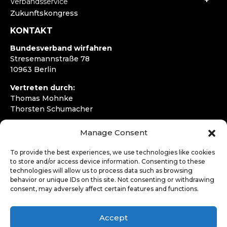
Verbandsservice
Zukunftskongress
KONTAKT
Bundesverband wirfahren
Stresemannstraße 78
10963 Berlin
Vertreten durch:
Thomas Mohnke
Thorsten Schumacher
Telefon:
+49 30 4050292720
Manage Consent
E-Mail:
kontakt@wirfahren.de
To provide the best experiences, we use technologies like cookies
RECHTLICHES
to store and/or access device information. Consenting to these
technologies will allow us to process data such as browsing
Impressum
behavior or unique IDs on this site. Not consenting or withdrawing
Datenschutzerklärung
consent, may adversely affect certain features and functions.
LOGIN
Accept