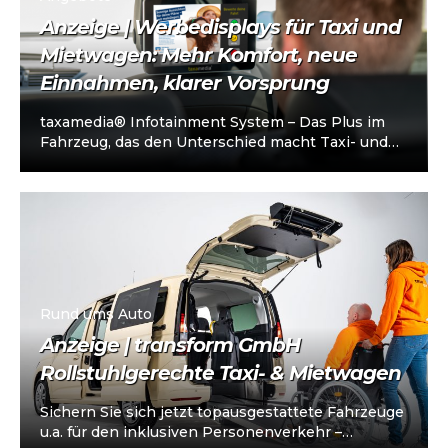
Anzeige | Werbedisplays für Taxi und
Mietwagen: Mehr Komfort, neue
Einnahmen, klarer Vorsprung
taxamedia® Infotainment System – Das Plus im
Fahrzeug, das den Unterschied macht Taxi- und
Mietwagenunternehmen stehen heute vor einer
klaren…
Rund ums Auto
Anzeige | transform GmbH
Rollstuhlgerechte Taxi- & Mietwagen
Sichern Sie sich jetzt topausgestattete Fahrzeuge
u.a. für den inklusiven Personenverkehr –