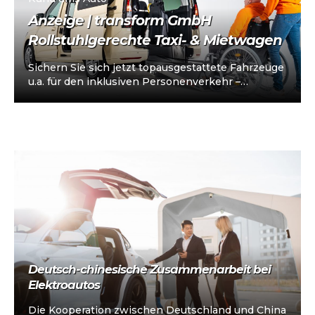
Anzeige | transform GmbH
Rollstuhlgerechte Taxi- & Mietwagen
Sichern Sie sich jetzt topausgestattete Fahrzeuge
u.a. für den inklusiven Personenverkehr –
vorkonfiguriert für Taxi/Mietwagen, optional
„sofort einsatzbereit“, Abholung in…
Deutsch-chinesische Zusammenarbeit bei
Elektroautos
Die Kooperation zwischen Deutschland und China