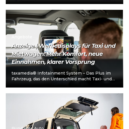
Taxi- und Mietwagen-Unternehmerschein (IHK).
Die Plattform richtet sich an…
Angebote
Anzeige | Werbedisplays für Taxi und
Mietwagen: Mehr Komfort, neue
Einnahmen, klarer Vorsprung
taxamedia® Infotainment System – Das Plus im
Fahrzeug, das den Unterschied macht Taxi- und
Mietwagenunternehmen stehen heute vor einer
klaren…
Rund ums Auto