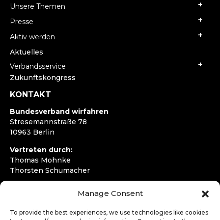
Unsere Themen
Presse
Aktiv werden
Aktuelles
Verbandsservice
Zukunftskongress
KONTAKT
Bundesverband wirfahren
Stresemannstraße 78
10963 Berlin
Vertreten durch:
Thomas Mohnke
Thorsten Schumacher
Telefon:
+49 30 4050292720
Manage Consent
E-Mail:
kontakt@wirfahren.de
To provide the best experiences, we use technologies like cookies
RECHTLICHES