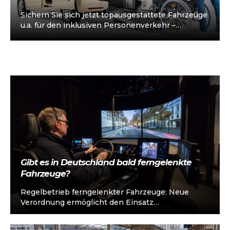
Sichern Sie sich jetzt topausgestattete Fahrzeuge
u.a. für den inklusiven Personenverkehr –
vorkonfiguriert für Taxi/Mietwagen, optional
„sofort einsatzbereit“, Abholung in…
Gibt es in Deutschland bald ferngelenkte
Fahrzeuge?
Regelbetrieb ferngelenkter Fahrzeuge: Neue
Verordnung ermöglicht den Einsatz
ferngesteuerter Pkw und Lkw, z. B. im ÖPNV und
Transportwesen. Strenge Anforderungen:…