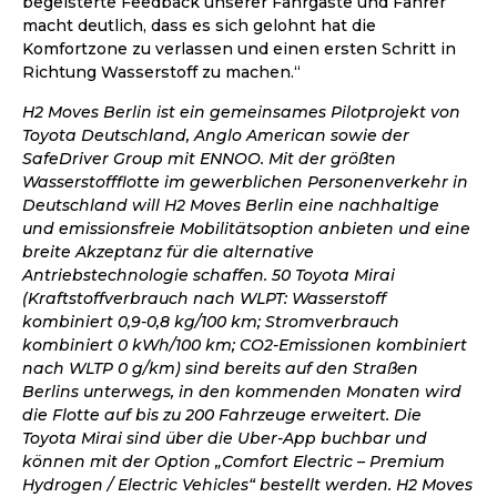
begeisterte Feedback unserer Fahrgäste und Fahrer
macht deutlich, dass es sich gelohnt hat die
Komfortzone zu verlassen und einen ersten Schritt in
Richtung Wasserstoff zu machen.“
H2 Moves Berlin ist ein gemeinsames Pilotprojekt von
Toyota Deutschland, Anglo American sowie der
SafeDriver Group mit ENNOO. Mit der größten
Wasserstoffflotte im gewerblichen Personenverkehr in
Deutschland will H2 Moves Berlin eine nachhaltige
und emissionsfreie Mobilitätsoption anbieten und eine
breite Akzeptanz für die alternative
Antriebstechnologie schaffen. 50 Toyota Mirai
(Kraftstoffverbrauch nach WLPT: Wasserstoff
kombiniert 0,9-0,8 kg/100 km; Stromverbrauch
kombiniert 0 kWh/100 km; CO2-Emissionen kombiniert
nach WLTP 0 g/km) sind bereits auf den Straßen
Berlins unterwegs, in den kommenden Monaten wird
die Flotte auf bis zu 200 Fahrzeuge erweitert. Die
Toyota Mirai sind über die Uber-App buchbar und
können mit der Option „Comfort Electric – Premium
Hydrogen / Electric Vehicles“ bestellt werden. H2 Moves