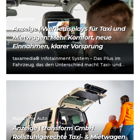
Angebote
Anzeige | Werbedisplays für Taxi und
Mietwagen: Mehr Komfort, neue
Einnahmen, klarer Vorsprung
taxamedia® Infotainment System – Das Plus im
Fahrzeug, das den Unterschied macht Taxi- und
Mietwagenunternehmen stehen heute vor einer
klaren…
Rund ums Auto
Anzeige | transform GmbH
Rollstuhlgerechte Taxi- & Mietwagen