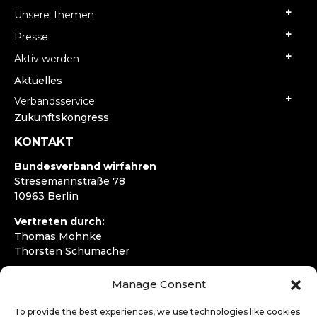
Unsere Themen
Presse
Aktiv werden
Aktuelles
Verbandsservice
Zukunftskongress
KONTAKT
Bundesverband wirfahren
Stresemannstraße 78
10963 Berlin
Vertreten durch:
Thomas Mohnke
Thorsten Schumacher
Telefon:
+49 30 4050292720
Manage Consent
E-Mail:
kontakt@wirfahren.de
To provide the best experiences, we use technologies like cookies
RECHTLICHES