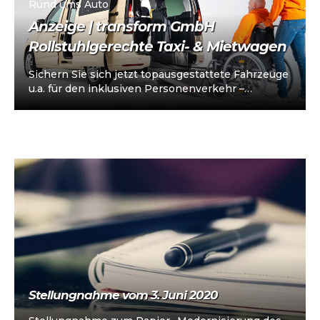
Rund ums Auto
Anzeige | transform GmbH
Rollstuhlgerechte Taxi- & Mietwagen
Sichern Sie sich jetzt topausgestattete Fahrzeuge
u.a. für den inklusiven Personenverkehr –
vorkonfiguriert für Taxi/Mietwagen, optional
„sofort einsatzbereit“, Abholung in…
Stellungnahme vom 3. Juni 2020