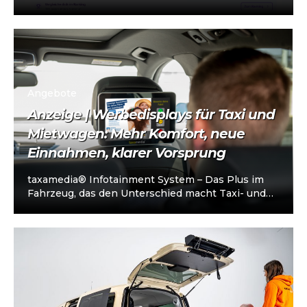
Taxi- und Mietwagen-Unternehmerschein (IHK).
Die Plattform richtet sich an…
Angebote
Anzeige | Werbedisplays für Taxi und
Mietwagen: Mehr Komfort, neue
Einnahmen, klarer Vorsprung
taxamedia® Infotainment System – Das Plus im
Fahrzeug, das den Unterschied macht Taxi- und
Mietwagenunternehmen stehen heute vor einer
klaren…