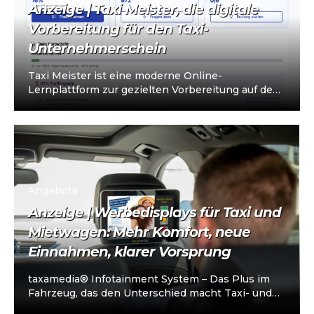
Anzeige | Taxi Meister, die digitale
Vorbereitung für den Taxi-
Unternehmerschein
Taxi Meister ist eine moderne Online-
Lernplattform zur gezielten Vorbereitung auf den
Taxi- und Mietwagen-Unternehmerschein (IHK).
Die Plattform richtet sich an…
Angebote
Anzeige | Werbedisplays für Taxi und
Mietwagen: Mehr Komfort, neue
Einnahmen, klarer Vorsprung
taxamedia® Infotainment System – Das Plus im
Fahrzeug, das den Unterschied macht Taxi- und
Mietwagenunternehmen stehen heute vor einer