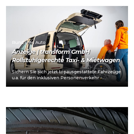
klaren…
Rund ums Auto
Anzeige | transform GmbH
Rollstuhlgerechte Taxi- & Mietwagen
Sichern Sie sich jetzt topausgestattete Fahrzeuge
u.a. für den inklusiven Personenverkehr –
vorkonfiguriert für Taxi/Mietwagen, optional
„sofort einsatzbereit“, Abholung in…