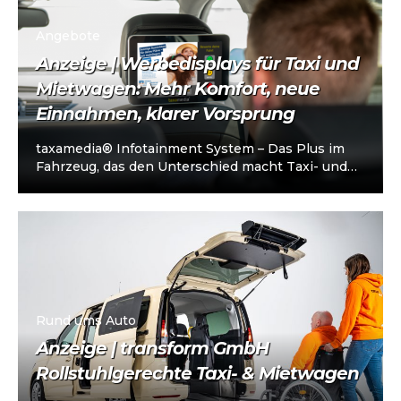
Angebote
Anzeige | Werbedisplays für Taxi und
Mietwagen: Mehr Komfort, neue
Einnahmen, klarer Vorsprung
taxamedia® Infotainment System – Das Plus im
Fahrzeug, das den Unterschied macht Taxi- und
Mietwagenunternehmen stehen heute vor einer
klaren…
Rund ums Auto
Anzeige | transform GmbH
Rollstuhlgerechte Taxi- & Mietwagen