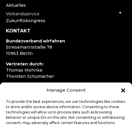
Aktuelles
Verbandsservice
Zukunftskongress
KONTAKT
Bundesverband wirfahren
Stresemannstraße 78
10963 Berlin
Vertreten durch:
Thomas Mohnke
Thorsten Schumacher
Telefon:
+49 30 4050292720
Manage Consent
E-Mail:
kontakt@wirfahren.de
To provide the best experiences, we use technologies like cookies
RECHTLICHES
to store and/or access device information. Consenting to these
technologies will allow us to process data such as browsing
Impressum
behavior or unique IDs on this site. Not consenting or withdrawing
Datenschutzerklärung
consent, may adversely affect certain features and functions.