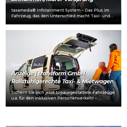
taxamedia® Infotainment System – Das Plus im
Fahrzeug, das den Unterschied macht Taxi- und
Mietwagenunternehmen stehen heute vor einer
klaren…
Rund ums Auto
Anzeige | transform GmbH
Rollstuhlgerechte Taxi- & Mietwagen
Sichern Sie sich jetzt topausgestattete Fahrzeuge
u.a. für den inklusiven Personenverkehr –
vorkonfiguriert für Taxi/Mietwagen, optional
„sofort einsatzbereit“, Abholung in…