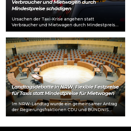
Verbraucher und Mietwagen durch
Mindestpreise schädigen
Ursachen der Taxi-Krise angehen statt
Verbraucher und Mietwagen durch Mindestpreise
schädigen Hamburg, 30. Juni 2025. Zum
bundesweiten Aktionstag des…
Landtagsdebatte in NRW: Flexible Festpreise
für Taxis statt Mindestpreise für Mietwagen
Im NRW-Landtag wurde ein gemeinsamer Antrag
der Regierungsfraktionen CDU und BÜNDNIS
90/DIE GRÜNEN über die Regulierung des Taxi-
und Mietwagengewerbes…