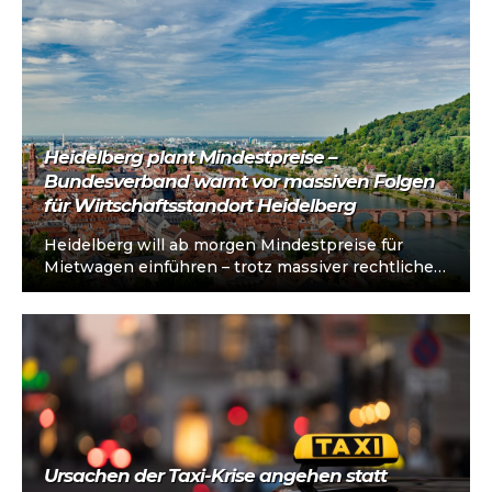
Heidelberg plant Mindestpreise –
Bundesverband warnt vor massiven Folgen
für Wirtschaftsstandort Heidelberg
Heidelberg will ab morgen Mindestpreise für
Mietwagen einführen – trotz massiver rechtlicher
Unsicherheiten und gescheiterter Mindestpreis-
Modelle wie in Leipzig. Mindestpreise…
Ursachen der Taxi-Krise angehen statt