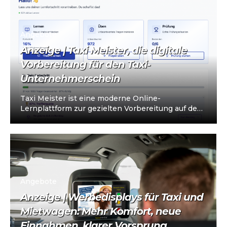
Angebote
Anzeige | Taxi Meister, die digitale
Vorbereitung für den Taxi-
Unternehmerschein
Taxi Meister ist eine moderne Online-
Lernplattform zur gezielten Vorbereitung auf den
Taxi- und Mietwagen-Unternehmerschein (IHK).
Die Plattform richtet sich an…
Angebote
Anzeige | Werbedisplays für Taxi und
Mietwagen: Mehr Komfort, neue
Einnahmen, klarer Vorsprung