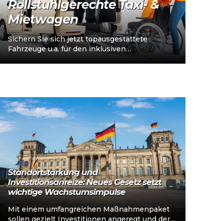
Rollstuhlgerechte Taxi- &
Mietwagen
Sichern Sie sich jetzt topausgestattete
Fahrzeuge u.a. für den inklusiven
Personenverkehr – vorkonfiguriert für
Taxi/Mietwagen, optional „sofort
einsatzbereit“, Abholung in…
Standortstärkung und
Investitionsanreize: Neues Gesetz setzt
wichtige Wachstumsimpulse
Mit einem umfangreichen Maßnahmenpaket
sollen gezielt Investitionen angeregt und der