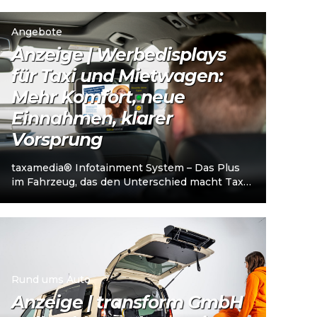
Unternehmerschein (IHK). Die Plattform
richtet sich an…
Angebote
Anzeige | Werbedisplays
für Taxi und Mietwagen:
Mehr Komfort, neue
Einnahmen, klarer
Vorsprung
taxamedia® Infotainment System – Das Plus
im Fahrzeug, das den Unterschied macht Taxi-
und Mietwagenunternehmen stehen heute
vor einer klaren…
Rund ums Auto
Anzeige | transform GmbH