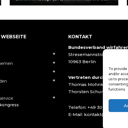
Asien. Eine Ende Oktober veröffentlichte
Studie zum EV-Batteriemarkt von den…
 WEBSEITE
KONTAKT
Bundesverband wirfahre
Stresemannstraße 78
10963 Berlin
Themen
To provide 
and/or acce
Vertreten durch:
us to proce
rden
Thomas Mohnke
consenting
functions.
Thorsten Schumacher
ervice
kongress
A
Telefon:
+49 30 40502927
E-Mail:
kontakt@wirfahren