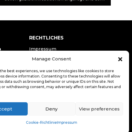
Wirtschaftsstandort Deutschland nachhaltig
gestärkt werden. Das am 11. Juli final…
RECHTLICHES
n
Impressum
Datenschutzerklärung
Manage Consent
the best experiences, we use technologies like cookies to store
LOGIN
ss device information. Consenting to these technologies will allow
ss data such as browsing behavior or unique IDs on this site. Not
 or withdrawing consent, may adversely affect certain features and
ccept
Deny
View preferences
20
.de
Cookie-Richtlinie
Impressum