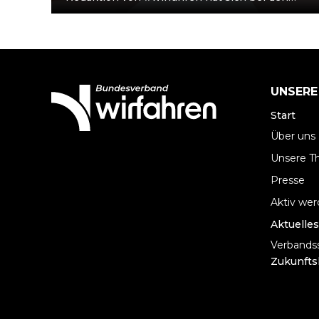
relevanten Bundesparteien umgeschaut,
welche Schritte zu…
UNSERE
Start
Über uns
Unsere 
Presse
Aktiv we
Aktuelles
Verbandss
Zukunfts