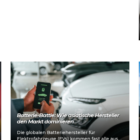
Mehr lesen
Batterie-Battle: Wie asiatische Hersteller
den Markt dominieren
Die globalen Batteriehersteller für
Elektrofahrzeuge (EVs) kommen fast alle aus