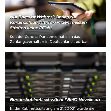
Nur Bares ist Wahres? Option zur
Kartenzahlung im Taxi in den meisten
Städten keine Pflicht
Seit der Corona-Pandemie hat sich das
Zahlungsverhalten in Deutschland spürbar
verändert: Der Anteil bargeldloser Transaktionen
ist deutlich gestiegen. Laut einer…
Bundeskabinett schwächt PBefG-Novelle ab
In der Kabinettssitzung am 21.7.2021 wurde die