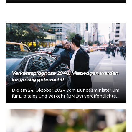
vorkonfiguriert für Taxi/Mietwagen, optional
„sofort einsatzbereit“, Abholung in…
Verkehrsprognose 2040: Mietwagen werden
langfristig gebraucht!
Die am 24. Oktober 2024 vom Bundesministerium
für Digitales und Verkehr (BMDV) veröffentlichte
„Basisprognose 2040“ ist eine umfassende
Grundlage für…