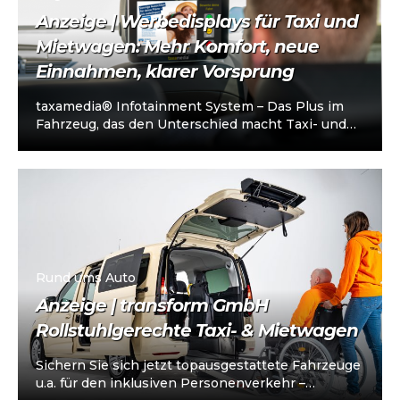
Anzeige | Werbedisplays für Taxi und
Mietwagen: Mehr Komfort, neue
Einnahmen, klarer Vorsprung
taxamedia® Infotainment System – Das Plus im
Fahrzeug, das den Unterschied macht Taxi- und
Mietwagenunternehmen stehen heute vor einer
klaren…
Rund ums Auto
Anzeige | transform GmbH
Rollstuhlgerechte Taxi- & Mietwagen
Sichern Sie sich jetzt topausgestattete Fahrzeuge
u.a. für den inklusiven Personenverkehr –