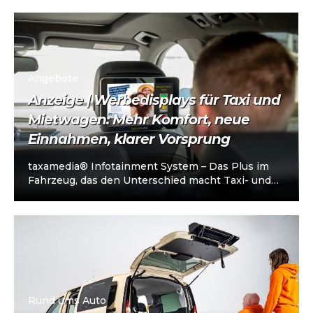
Die Plattform richtet sich an…
Angebote
Anzeige | Werbedisplays für Taxi und
Mietwagen: Mehr Komfort, neue
Einnahmen, klarer Vorsprung
taxamedia® Infotainment System – Das Plus im
Fahrzeug, das den Unterschied macht Taxi- und
Mietwagenunternehmen stehen heute vor einer
klaren…
Rund ums Auto