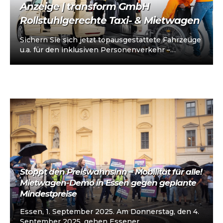
Anzeige | transform GmbH
Rollstuhlgerechte Taxi- & Mietwagen
Sichern Sie sich jetzt topausgestattete Fahrzeuge
u.a. für den inklusiven Personenverkehr –
vorkonfiguriert für Taxi/Mietwagen, optional
„sofort einsatzbereit“, Abholung in…
Stoppt den Preiswahnsinn – Mobilität für alle!
Mietwagen-Demo in Essen gegen geplante
Mindestpreise
Essen, 1. September 2025. Am Donnerstag, den 4.
September 2025, gehen Essener