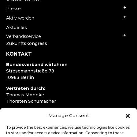
Presse
Aktiv werden
Aktuelles
Verbandsservice
Zukunftskongress
KONTAKT
Bundesverband wirfahren
Stresemannstraße 78
10963 Berlin
Vertreten durch:
Thomas Mohnke
Thorsten Schumacher
Telefon:
+49 30 4050292720
Manage Consent
E-Mail:
kontakt@wirfahren.de
To provide the best experiences, we use technologies like cookies
RECHTLICHES
to store and/or access device information. Consenting to these