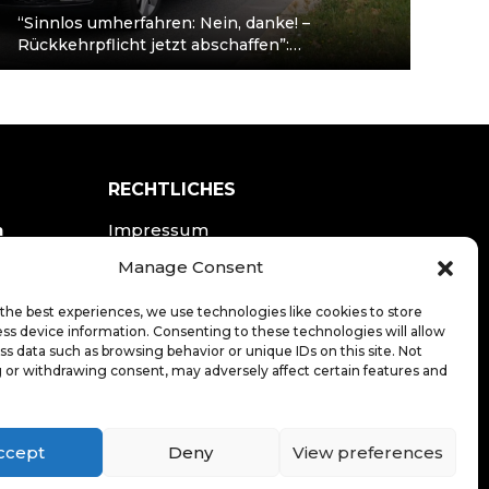
“Sinnlos umherfahren: Nein, danke! –
Rückkehrpflicht jetzt abschaffen”:
#WirFahren demonstriert gegen die
Rückkehrpflicht. Berlin, 18. Juni 2020 – Die
Initiative…
RECHTLICHES
n
Impressum
Datenschutzerklärung
Manage Consent
the best experiences, we use technologies like cookies to store
LOGIN
ss device information. Consenting to these technologies will allow
ss data such as browsing behavior or unique IDs on this site. Not
 or withdrawing consent, may adversely affect certain features and
ccept
Deny
View preferences
20
.de