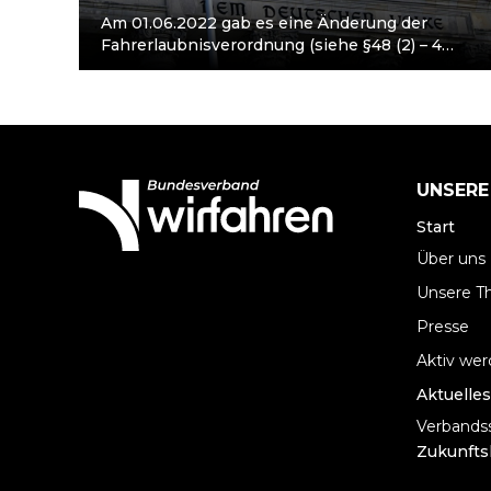
Am 01.06.2022 gab es eine Änderung der
Fahrerlaubnisverordnung (siehe §48 (2) – 4
FeV). Seitdem gilt die Führerscheinklasse D
(Busführerschein) nicht…
UNSERE
Start
Über uns
Unsere 
Presse
Aktiv we
Aktuelles
Verbandss
Zukunfts