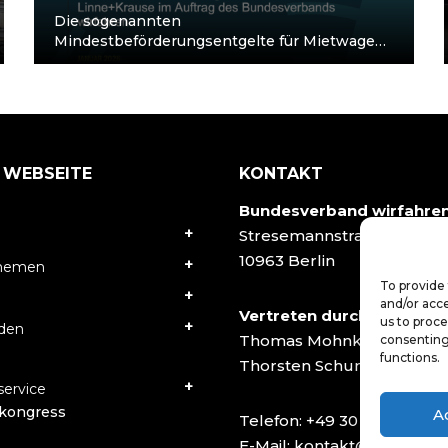
Die sogenannten
Mindestbeförderungsentgelte für Mietwagen
werden aktuell in verschiedenen Kommunen
diskutiert. Heidelberg hat als erste Stadt in
Deutschland auf Basis…
 WEBSEITE
KONTAKT
Bundesverband wirfahre
Stresemannstraße 78
10963 Berlin
Themen
To provide 
and/or acce
Vertreten durch:
us to proce
rden
Thomas Mohnke
consenting
functions.
Thorsten Schumacher
ervice
kongress
A
Telefon:
+49 30 40502927
E-Mail:
kontakt@wirfahren