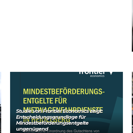
Mehr lesen
Studie von Frontier Economics zeigt:
Entscheidungsgrundlage für
Mindestbeförderungsentgelte
ungenügend