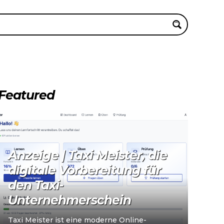
Featured
Anzeige | Taxi Meister, die
digitale Vorbereitung für
den Taxi-
Unternehmerschein
Taxi Meister ist eine moderne Online-