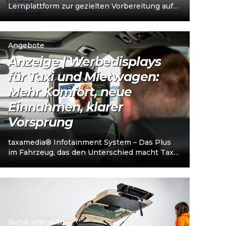
Lernplattform zur gezielten Vorbereitung auf
den Taxi- und Mietwagen-
Unternehmerschein (IHK). Die Plattform
richtet sich an…
Angebote
Anzeige | Werbedisplays
für Taxi und Mietwagen:
Mehr Komfort, neue
Einnahmen, klarer
Vorsprung
taxamedia® Infotainment System – Das Plus
im Fahrzeug, das den Unterschied macht Taxi-
und Mietwagenunternehmen stehen heute
vor einer klaren…
Rund ums Auto