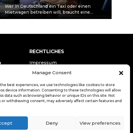
Wer in Deutschland ein Taxi oder einen
Mietwagen betreiben will, braucht eine
Konzession. Erteilt wird sie von der örtlichen
Genehmigungsbehörde,…
RECHTLICHES
n
Impressum
Datenschutzerklärung
Manage Consent
the best experiences, we use technologies like cookies to store
LOGIN
ss device information. Consenting to these technologies will allow
ss data such as browsing behavior or unique IDs on this site. Not
 or withdrawing consent, may adversely affect certain features and
ccept
Deny
View preferences
20
.de