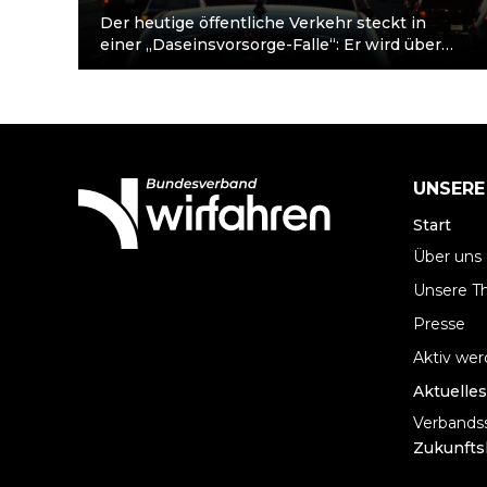
Der heutige öffentliche Verkehr steckt in
einer „Daseinsvorsorge-Falle“: Er wird über
Grundfinanzierung als Alibi für eine
fortdauernde Autoförderung aufrechterhalten,
obwohl…
UNSERE
Start
Über uns
Unsere 
Presse
Aktiv we
Aktuelles
Verbandss
Zukunfts