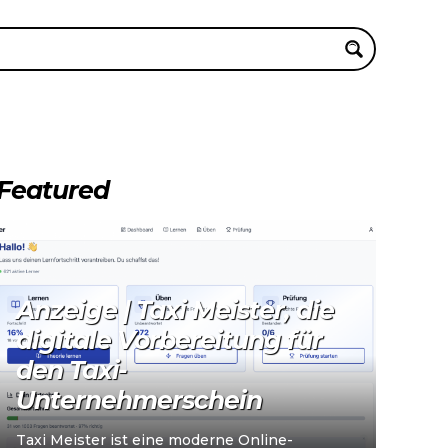
Featured
Anzeige | Taxi Meister, die
digitale Vorbereitung für
den Taxi-
Unternehmerschein
Taxi Meister ist eine moderne Online-