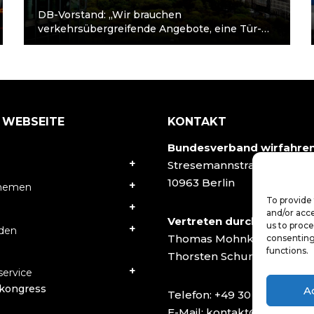
DB-Vorstand: „Wir brauchen
verkehrsübergreifende Angebote, eine Tür-
zu-Tür-Alltagsmobilität“ Der ÖPNV ist im
Aufwind. Die Erreichung der Klimaziele wird
nur möglich sein,…
 WEBSEITE
KONTAKT
Bundesverband wirfahre
Stresemannstraße 78
10963 Berlin
Themen
To provide 
and/or acce
Vertreten durch:
us to proce
rden
Thomas Mohnke
consenting
functions.
Thorsten Schumacher
ervice
kongress
A
Telefon:
+49 30 40502927
E-Mail:
kontakt@wirfahren