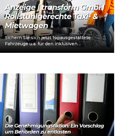
Anzeige | transform GmbH
Rollstuhlgerechte Taxi- &
Mietwagen
Sichern Sie sich jetzt topausgestattete
Fahrzeuge u.a. für den inklusiven
Personenverkehr – vorkonfiguriert für
Taxi/Mietwagen, optional „sofort
einsatzbereit“, Abholung in…
Die Genehmigungsfiktion: Ein Vorschlag
um Behörden zu entlasten