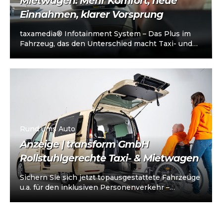
Mietwagen: Mehr Komfort, neue
Einnahmen, klarer Vorsprung
taxamedia® Infotainment System – Das Plus im
Fahrzeug, das den Unterschied macht Taxi- und
Mietwagenunternehmen stehen heute vor einer
klaren…
Rund ums Auto
Anzeige | transform GmbH
Rollstuhlgerechte Taxi- & Mietwagen
Sichern Sie sich jetzt topausgestattete Fahrzeuge
u.a. für den inklusiven Personenverkehr –
vorkonfiguriert für Taxi/Mietwagen, optional
„sofort einsatzbereit“, Abholung in…