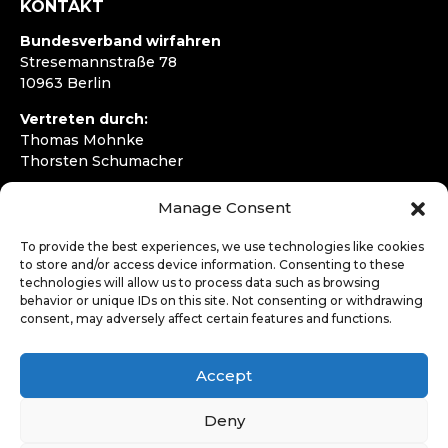
KONTAKT
Bundesverband wirfahren
Stresemannstraße 78
10963 Berlin
Vertreten durch:
Thomas Mohnke
Thorsten Schumacher
Telefon:
+49 30 4050292720
Manage Consent
E-Mail:
kontakt@wirfahren.de
To provide the best experiences, we use technologies like cookies
RECHTLICHES
to store and/or access device information. Consenting to these
technologies will allow us to process data such as browsing
Impressum
behavior or unique IDs on this site. Not consenting or withdrawing
Datenschutzerklärung
consent, may adversely affect certain features and functions.
LOGIN
Accept
Deny