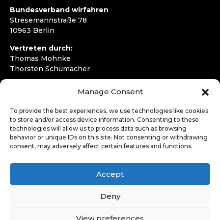
Bundesverband wirfahren
Stresemannstraße 78
10963 Berlin
Vertreten durch:
Thomas Mohnke
Thorsten Schumacher
Telefon:
+49 30 4050292720
Manage Consent
E-Mail:
kontakt@wirfahren.de
To provide the best experiences, we use technologies like cookies
RECHTLICHES
to store and/or access device information. Consenting to these
technologies will allow us to process data such as browsing
Impressum
behavior or unique IDs on this site. Not consenting or withdrawing
Datenschutzerklärung
consent, may adversely affect certain features and functions.
LOGIN
Accept
Deny
View preferences