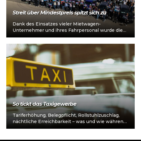
Streit über Mindestpreis spitzt sich zu
Dank des Einsatzes vieler Mietwagen-
Unternehmer und ihres Fahrpersonal wurde die
Kreisverwaltungausschusssitzung über die
Mindestpreis-Einführung abgesagt. Ob und wann
das Thema…
So tickt das Taxigewerbe
Tariferhöhung, Belegpflicht, Rollstuhlzuschlag,
nächtliche Erreichbarkeit – was und wie während
eines Amberger Verkehrsausschusses diskutiert
wurde, ist ein Spiegelbild des Taxigewerbes…