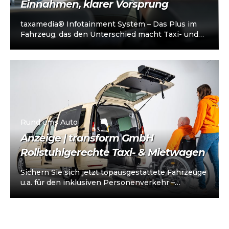
Einnahmen, klarer Vorsprung
taxamedia® Infotainment System – Das Plus im
Fahrzeug, das den Unterschied macht Taxi- und
Mietwagenunternehmen stehen heute vor einer
klaren…
Rund ums Auto
Anzeige | transform GmbH
Rollstuhlgerechte Taxi- & Mietwagen
Sichern Sie sich jetzt topausgestattete Fahrzeuge
u.a. für den inklusiven Personenverkehr –
vorkonfiguriert für Taxi/Mietwagen, optional
„sofort einsatzbereit“, Abholung in…