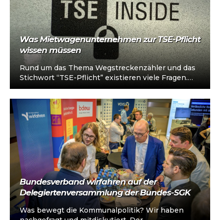
Was Mietwagenunternehmen zur TSE-Pflicht
wissen müssen
Rund um das Thema Wegstreckenzähler und das
Stichwort “TSE-Pflicht” existieren viele Fragen.
Vor dem Hintergrund einiger Änderungen, die zum
Jahresende…
Bundesverband wirfahren auf der
Delegiertenversammlung der Bundes-SGK
Was bewegt die Kommunalpolitik? Wir haben