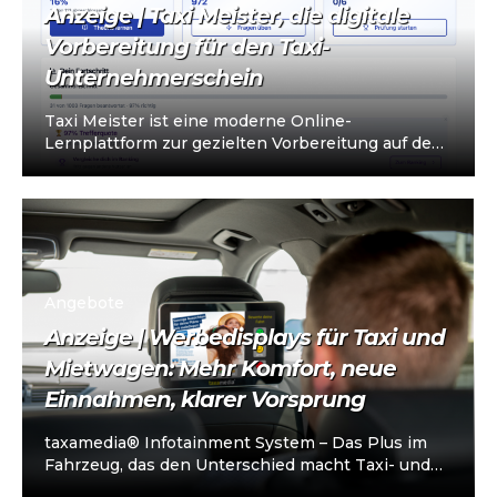
Anzeige | Taxi Meister, die digitale
Vorbereitung für den Taxi-
Unternehmerschein
Taxi Meister ist eine moderne Online-
Lernplattform zur gezielten Vorbereitung auf den
Taxi- und Mietwagen-Unternehmerschein (IHK).
Die Plattform richtet sich an…
Angebote
Anzeige | Werbedisplays für Taxi und
Mietwagen: Mehr Komfort, neue
Einnahmen, klarer Vorsprung
taxamedia® Infotainment System – Das Plus im
Fahrzeug, das den Unterschied macht Taxi- und
Mietwagenunternehmen stehen heute vor einer