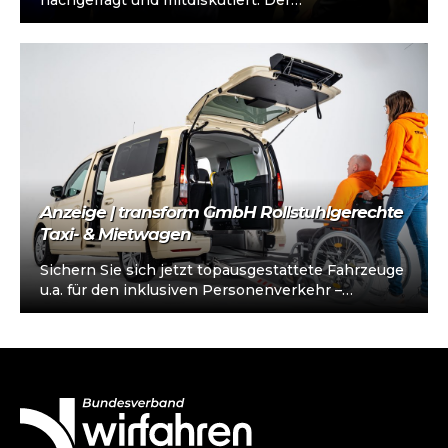
nachgefragt und mitdiskutiert. Der
Bundesverband wirfahren war mit einem Stand
auf der diesjährigen Delegiertenversammlung…
Anzeige | transform GmbH Rollstuhlgerechte
Taxi- & Mietwagen
Sichern Sie sich jetzt topausgestattete Fahrzeuge
u.a. für den inklusiven Personenverkehr –
vorkonfiguriert für Taxi/Mietwagen, optional
„sofort einsatzbereit“, Abholung in…