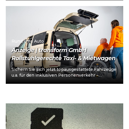
klaren…
Rund ums Auto
Anzeige | transform GmbH
Rollstuhlgerechte Taxi- & Mietwagen
Sichern Sie sich jetzt topausgestattete Fahrzeuge
u.a. für den inklusiven Personenverkehr –
vorkonfiguriert für Taxi/Mietwagen, optional
„sofort einsatzbereit“, Abholung in…