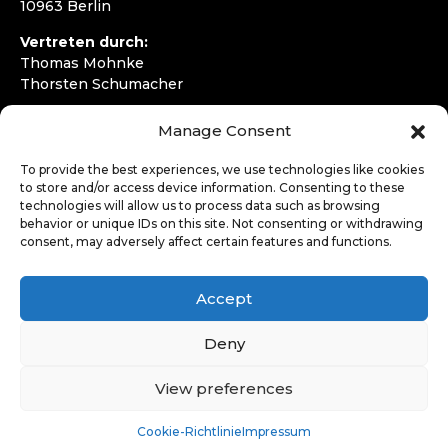
10963 Berlin
Vertreten durch:
Thomas Mohnke
Thorsten Schumacher
Telefon:
+49 30 4050292720
Manage Consent
E-Mail:
kontakt@wirfahren.de
To provide the best experiences, we use technologies like cookies
RECHTLICHES
to store and/or access device information. Consenting to these
technologies will allow us to process data such as browsing
Impressum
behavior or unique IDs on this site. Not consenting or withdrawing
Datenschutzerklärung
consent, may adversely affect certain features and functions.
LOGIN
Accept
Deny
View preferences
Cookie-Richtlinie
Impressum