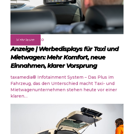
Rund ums Auto
Mehr lesen
Anzeige | Werbedisplays für Taxi und
Mietwagen: Mehr Komfort, neue
Einnahmen, klarer Vorsprung
taxamedia® Infotainment System – Das Plus im
Fahrzeug, das den Unterschied macht Taxi- und
Mietwagenunternehmen stehen heute vor einer
klaren…