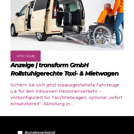
Angebote
Mehr lesen
Anzeige | transform GmbH
Rollstuhlgerechte Taxi- & Mietwagen
Sichern Sie sich jetzt topausgestattete Fahrzeuge
u.a. für den inklusiven Personenverkehr –
vorkonfiguriert für Taxi/Mietwagen, optional „sofort
einsatzbereit“, Abholung in…