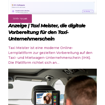
Angebote
Mehr lesen
Anzeige | Taxi Meister, die digitale
Vorbereitung für den Taxi-
Unternehmerschein
Taxi Meister ist eine moderne Online-
Lernplattform zur gezielten Vorbereitung auf den
Taxi- und Mietwagen-Unternehmerschein (IHK).
Die Plattform richtet sich an…