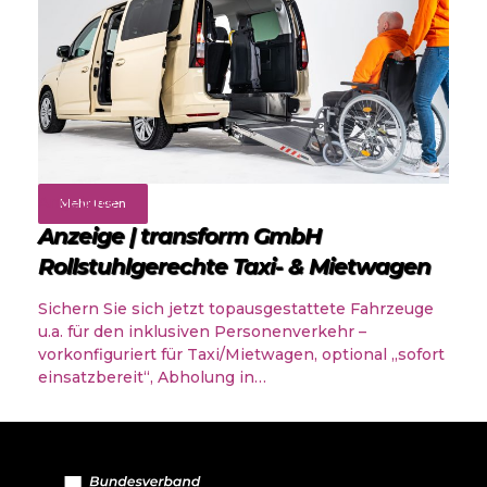
Angebote
Mehr lesen
Anzeige | transform GmbH
Rollstuhlgerechte Taxi- & Mietwagen
Sichern Sie sich jetzt topausgestattete Fahrzeuge
u.a. für den inklusiven Personenverkehr –
vorkonfiguriert für Taxi/Mietwagen, optional „sofort
einsatzbereit“, Abholung in…