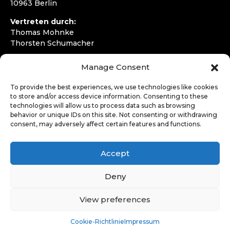
10963 Berlin
Vertreten durch:
Thomas Mohnke
Thorsten Schumacher
Telefon:
+49 30 4050292720
Manage Consent
E-Mail:
kontakt@wirfahren.de
To provide the best experiences, we use technologies like cookies
RECHTLICHES
to store and/or access device information. Consenting to these
technologies will allow us to process data such as browsing
Impressum
behavior or unique IDs on this site. Not consenting or withdrawing
Datenschutzerklärung
consent, may adversely affect certain features and functions.
LOGIN
Accept
Deny
View preferences
Cookie-Richtlinie
Impressum