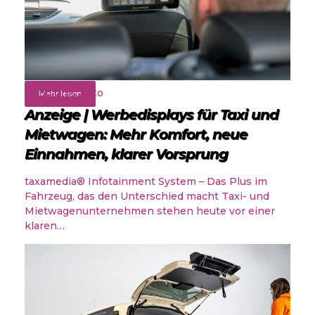
Rund ums Auto
Mehr lesen
Anzeige | Werbedisplays für Taxi und
Mietwagen: Mehr Komfort, neue
Einnahmen, klarer Vorsprung
taxamedia® Infotainment System – Das Plus im
Fahrzeug, das den Unterschied macht Taxi- und
Mietwagenunternehmen stehen heute vor einer
klaren…