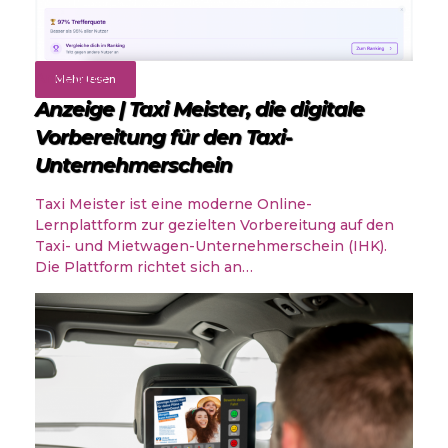
Angebote
Mehr lesen
Anzeige | Taxi Meister, die digitale
Vorbereitung für den Taxi-
Unternehmerschein
Taxi Meister ist eine moderne Online-
Lernplattform zur gezielten Vorbereitung auf den
Taxi- und Mietwagen-Unternehmerschein (IHK).
Die Plattform richtet sich an…