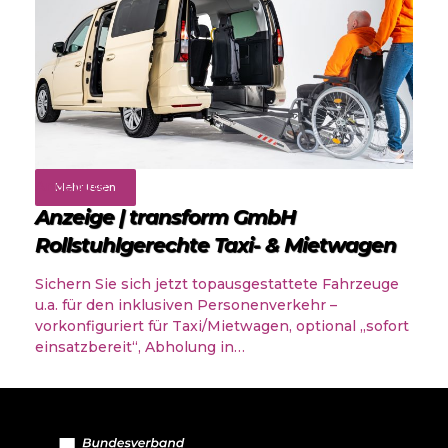
Angebote
Mehr lesen
Anzeige | transform GmbH
Rollstuhlgerechte Taxi- & Mietwagen
Sichern Sie sich jetzt topausgestattete Fahrzeuge
u.a. für den inklusiven Personenverkehr –
vorkonfiguriert für Taxi/Mietwagen, optional „sofort
einsatzbereit“, Abholung in…