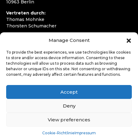
10963 Berlin
Vertreten durch:
Thomas Mohnke
Thorsten Schumacher
Telefon:
+49 30 4050292720
Manage Consent
E-Mail:
kontakt@wirfahren.de
To provide the best experiences, we use technologies like cookies
RECHTLICHES
to store and/or access device information. Consenting to these
technologies will allow us to process data such as browsing
Impressum
behavior or unique IDs on this site. Not consenting or withdrawing
Datenschutzerklärung
consent, may adversely affect certain features and functions.
LOGIN
Accept
Deny
View preferences
Cookie-Richtlinie
Impressum