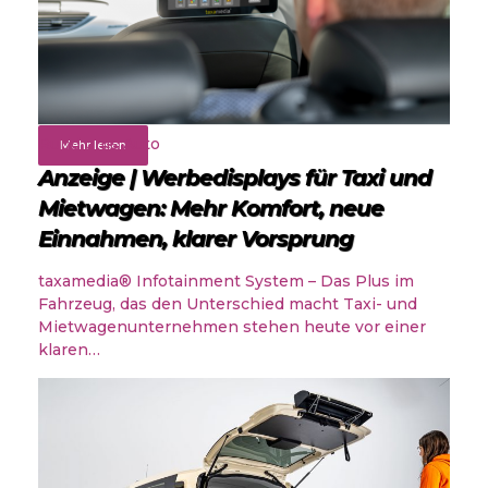
Rund ums Auto
Mehr lesen
Anzeige | Werbedisplays für Taxi und
Mietwagen: Mehr Komfort, neue
Einnahmen, klarer Vorsprung
taxamedia® Infotainment System – Das Plus im
Fahrzeug, das den Unterschied macht Taxi- und
Mietwagenunternehmen stehen heute vor einer
klaren…