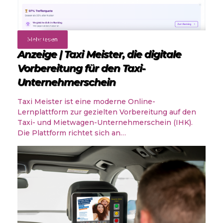
Angebote
Mehr lesen
Anzeige | Taxi Meister, die digitale
Vorbereitung für den Taxi-
Unternehmerschein
Taxi Meister ist eine moderne Online-
Lernplattform zur gezielten Vorbereitung auf den
Taxi- und Mietwagen-Unternehmerschein (IHK).
Die Plattform richtet sich an…