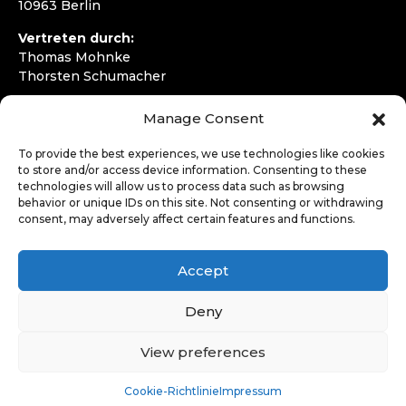
10963 Berlin
Vertreten durch:
Thomas Mohnke
Thorsten Schumacher
Telefon:
+49 30 4050292720
Manage Consent
E-Mail:
kontakt@wirfahren.de
To provide the best experiences, we use technologies like cookies
RECHTLICHES
to store and/or access device information. Consenting to these
technologies will allow us to process data such as browsing
Impressum
behavior or unique IDs on this site. Not consenting or withdrawing
Datenschutzerklärung
consent, may adversely affect certain features and functions.
LOGIN
Accept
Deny
View preferences
Cookie-Richtlinie
Impressum