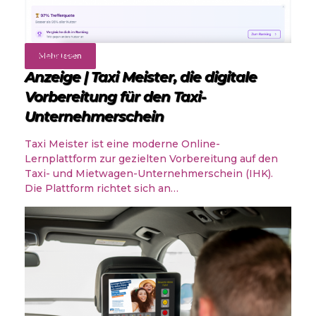
Angebote
Mehr lesen
Anzeige | Taxi Meister, die digitale
Vorbereitung für den Taxi-
Unternehmerschein
Taxi Meister ist eine moderne Online-
Lernplattform zur gezielten Vorbereitung auf den
Taxi- und Mietwagen-Unternehmerschein (IHK).
Die Plattform richtet sich an…