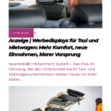
Rund ums Auto
Mehr lesen
Anzeige | Werbedisplays für Taxi und
Mietwagen: Mehr Komfort, neue
Einnahmen, klarer Vorsprung
taxamedia® Infotainment System – Das Plus im
Fahrzeug, das den Unterschied macht Taxi- und
Mietwagenunternehmen stehen heute vor einer
klaren…