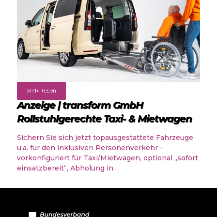
Angebote
Mehr lesen
Anzeige | transform GmbH
Rollstuhlgerechte Taxi- & Mietwagen
Sichern Sie sich jetzt topausgestattete Fahrzeuge
u.a. für den inklusiven Personenverkehr –
vorkonfiguriert für Taxi/Mietwagen, optional „sofort
einsatzbereit“, Abholung in…