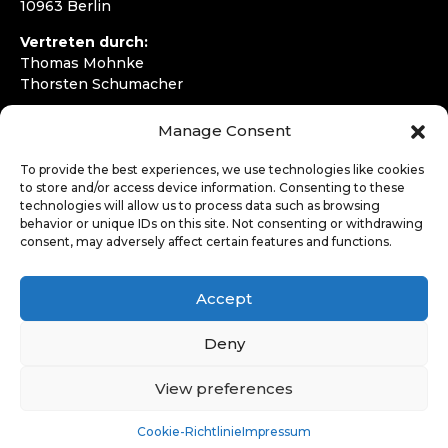
10963 Berlin
Vertreten durch:
Thomas Mohnke
Thorsten Schumacher
Telefon:
+49 30 4050292720
Manage Consent
E-Mail:
kontakt@wirfahren.de
To provide the best experiences, we use technologies like cookies
RECHTLICHES
to store and/or access device information. Consenting to these
technologies will allow us to process data such as browsing
Impressum
behavior or unique IDs on this site. Not consenting or withdrawing
Datenschutzerklärung
consent, may adversely affect certain features and functions.
LOGIN
Accept
Deny
View preferences
Cookie-Richtlinie
Impressum