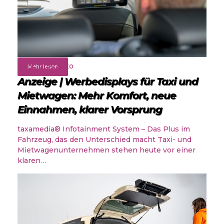
Rund ums Auto
Mehr lesen
Anzeige | Werbedisplays für Taxi und
Mietwagen: Mehr Komfort, neue
Einnahmen, klarer Vorsprung
taxamedia® Infotainment System – Das Plus im
Fahrzeug, das den Unterschied macht Taxi- und
Mietwagenunternehmen stehen heute vor einer
klaren…