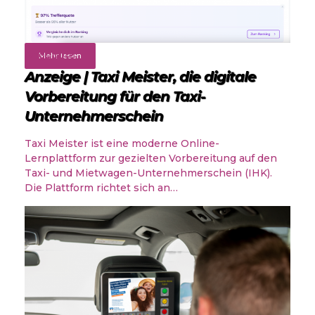
Angebote
Mehr lesen
Anzeige | Taxi Meister, die digitale
Vorbereitung für den Taxi-
Unternehmerschein
Taxi Meister ist eine moderne Online-
Lernplattform zur gezielten Vorbereitung auf den
Taxi- und Mietwagen-Unternehmerschein (IHK).
Die Plattform richtet sich an…