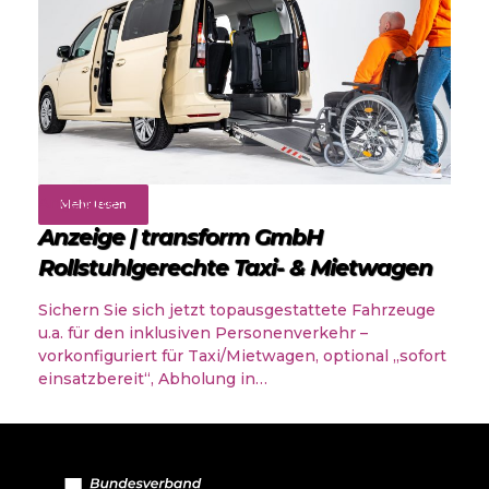
Angebote
Mehr lesen
Anzeige | transform GmbH
Rollstuhlgerechte Taxi- & Mietwagen
Sichern Sie sich jetzt topausgestattete Fahrzeuge
u.a. für den inklusiven Personenverkehr –
vorkonfiguriert für Taxi/Mietwagen, optional „sofort
einsatzbereit“, Abholung in…