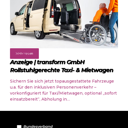
Angebote
Mehr lesen
Anzeige | transform GmbH
Rollstuhlgerechte Taxi- & Mietwagen
Sichern Sie sich jetzt topausgestattete Fahrzeuge
u.a. für den inklusiven Personenverkehr –
vorkonfiguriert für Taxi/Mietwagen, optional „sofort
einsatzbereit“, Abholung in…