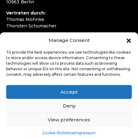
10963 Berlin
Vertreten durch:
Thomas Mohnke
Thorsten Schumacher
Telefon:
+49 30 4050292720
Manage Consent
E-Mail:
kontakt@wirfahren.de
To provide the best experiences, we use technologies like cookies
RECHTLICHES
to store and/or access device information. Consenting to these
technologies will allow us to process data such as browsing
Impressum
behavior or unique IDs on this site. Not consenting or withdrawing
Datenschutzerklärung
consent, may adversely affect certain features and functions.
LOGIN
Accept
Deny
View preferences
Cookie-Richtlinie
Impressum