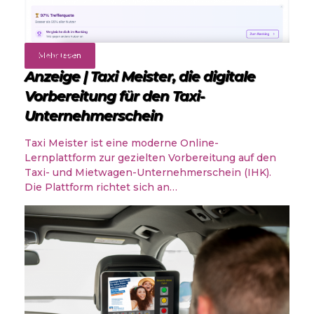
Angebote
Mehr lesen
Anzeige | Taxi Meister, die digitale
Vorbereitung für den Taxi-
Unternehmerschein
Taxi Meister ist eine moderne Online-
Lernplattform zur gezielten Vorbereitung auf den
Taxi- und Mietwagen-Unternehmerschein (IHK).
Die Plattform richtet sich an…