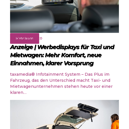
Rund ums Auto
Mehr lesen
Anzeige | Werbedisplays für Taxi und
Mietwagen: Mehr Komfort, neue
Einnahmen, klarer Vorsprung
taxamedia® Infotainment System – Das Plus im
Fahrzeug, das den Unterschied macht Taxi- und
Mietwagenunternehmen stehen heute vor einer
klaren…