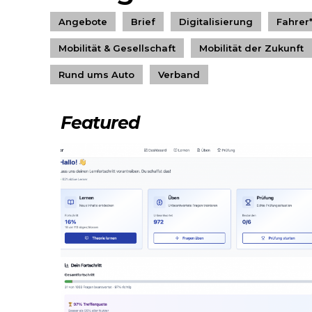
Angebote
Brief
Digitalisierung
Fahrer
Mobilität & Gesellschaft
Mobilität der Zukunft
Rund ums Auto
Verband
Featured