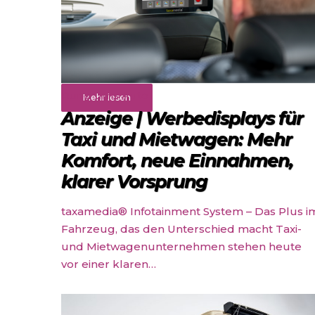
Rund ums Auto
Mehr lesen
Anzeige | Werbedisplays für
Taxi und Mietwagen: Mehr
Komfort, neue Einnahmen,
klarer Vorsprung
taxamedia® Infotainment System – Das Plus i
Fahrzeug, das den Unterschied macht Taxi-
und Mietwagenunternehmen stehen heute
vor einer klaren…