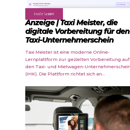
Angebote
Mehr lesen
Anzeige | Taxi Meister, die
digitale Vorbereitung für den
Taxi-Unternehmerschein
Taxi Meister ist eine moderne Online-
Lernplattform zur gezielten Vorbereitung auf
den Taxi- und Mietwagen-Unternehmerschei
(IHK). Die Plattform richtet sich an…