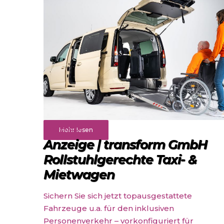
Angebote
Mehr lesen
Anzeige | transform GmbH
Rollstuhlgerechte Taxi- &
Mietwagen
Sichern Sie sich jetzt topausgestattete
Fahrzeuge u.a. für den inklusiven
Personenverkehr – vorkonfiguriert für