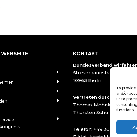
,
 WEBSEITE
KONTAKT
Bundesverband wirfahre
Stresemannstraße 78
10963 Berlin
Themen
To provide 
and/or acce
Vertreten durch:
us to proce
rden
Thomas Mohnke
consenting
functions.
Thorsten Schumacher
ervice
kongress
A
Telefon:
+49 30 40502927
E-Mail:
kontakt@wirfahren