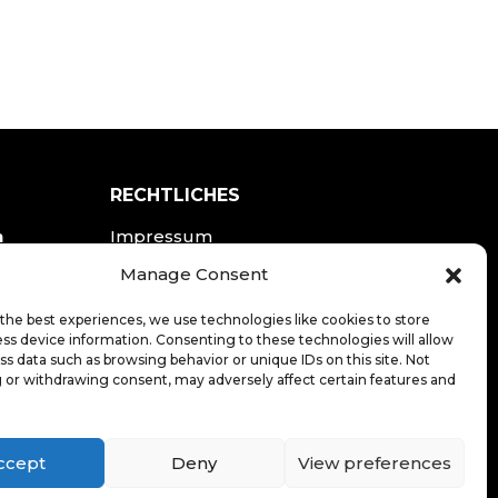
RECHTLICHES
n
Impressum
Datenschutzerklärung
Manage Consent
the best experiences, we use technologies like cookies to store
LOGIN
ss device information. Consenting to these technologies will allow
ss data such as browsing behavior or unique IDs on this site. Not
 or withdrawing consent, may adversely affect certain features and
ccept
Deny
View preferences
20
.de