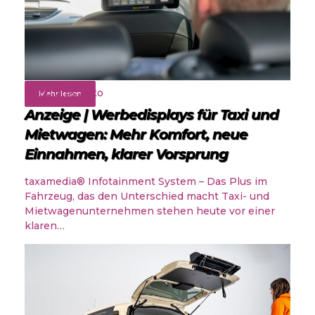
Rund ums Auto
Mehr lesen
Anzeige | Werbedisplays für Taxi und
Mietwagen: Mehr Komfort, neue
Einnahmen, klarer Vorsprung
taxamedia® Infotainment System – Das Plus im
Fahrzeug, das den Unterschied macht Taxi- und
Mietwagenunternehmen stehen heute vor einer
klaren…