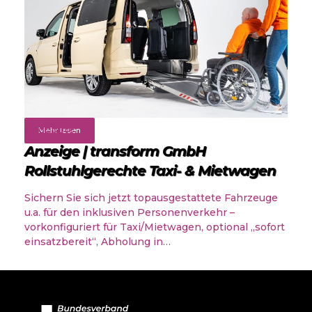
Angebote
Mehr lesen
Anzeige | transform GmbH
Rollstuhlgerechte Taxi- & Mietwagen
Sichern Sie sich jetzt topausgestattete Fahrzeuge
u.a. für den inklusiven Personenverkehr –
vorkonfiguriert für Taxi/Mietwagen, optional „sofort
einsatzbereit“, Abholung in…