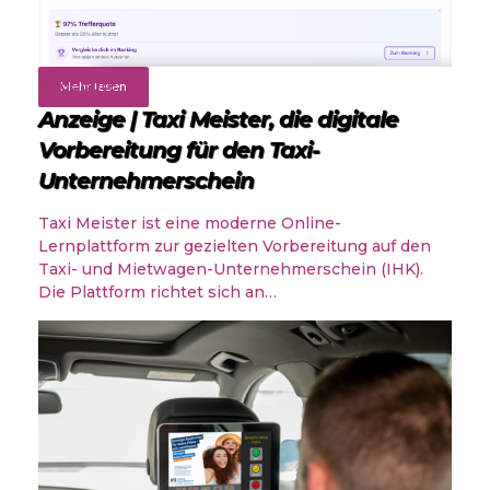
Angebote
Mehr lesen
Anzeige | Taxi Meister, die digitale
Vorbereitung für den Taxi-
Unternehmerschein
Taxi Meister ist eine moderne Online-
Lernplattform zur gezielten Vorbereitung auf den
Taxi- und Mietwagen-Unternehmerschein (IHK).
Die Plattform richtet sich an…