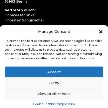
10963 Berlin
Vertreten durch:
Thomas Mohnke
Thorsten Schumacher
Telefon:
+49 30 4050292720
Manage Consent
E-Mail:
kontakt@wirfahren.de
To provide the best experiences, we use technologies like cookies
RECHTLICHES
to store and/or access device information. Consenting to these
technologies will allow us to process data such as browsing
Impressum
behavior or unique IDs on this site. Not consenting or withdrawing
Datenschutzerklärung
consent, may adversely affect certain features and functions.
LOGIN
Accept
Deny
View preferences
Cookie-Richtlinie
Impressum