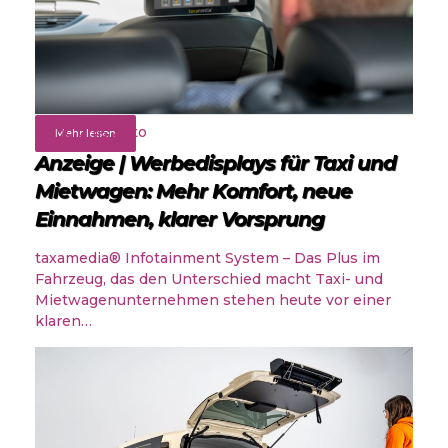
Rund ums Auto
Mehr lesen
Anzeige | Werbedisplays für Taxi und
Mietwagen: Mehr Komfort, neue
Einnahmen, klarer Vorsprung
taxamedia® Infotainment System – Das Plus im
Fahrzeug, das den Unterschied macht Taxi- und
Mietwagenunternehmen stehen heute vor einer
klaren…