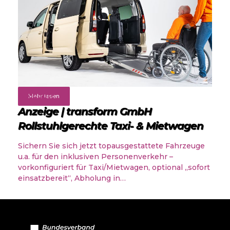
Angebote
Mehr lesen
Anzeige | transform GmbH
Rollstuhlgerechte Taxi- & Mietwagen
Sichern Sie sich jetzt topausgestattete Fahrzeuge
u.a. für den inklusiven Personenverkehr –
vorkonfiguriert für Taxi/Mietwagen, optional „sofort
einsatzbereit“, Abholung in…