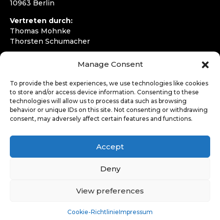
10963 Berlin
Vertreten durch:
Thomas Mohnke
Thorsten Schumacher
Telefon:
+49 30 4050292720
Manage Consent
E-Mail:
kontakt@wirfahren.de
To provide the best experiences, we use technologies like cookies
RECHTLICHES
to store and/or access device information. Consenting to these
technologies will allow us to process data such as browsing
Impressum
behavior or unique IDs on this site. Not consenting or withdrawing
Datenschutzerklärung
consent, may adversely affect certain features and functions.
LOGIN
Accept
Deny
View preferences
Cookie-Richtlinie
Impressum