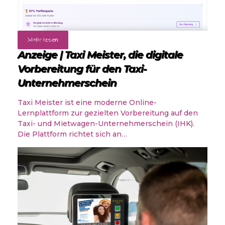
Angebote
Mehr lesen
Anzeige | Taxi Meister, die digitale
Vorbereitung für den Taxi-
Unternehmerschein
Taxi Meister ist eine moderne Online-
Lernplattform zur gezielten Vorbereitung auf den
Taxi- und Mietwagen-Unternehmerschein (IHK).
Die Plattform richtet sich an…