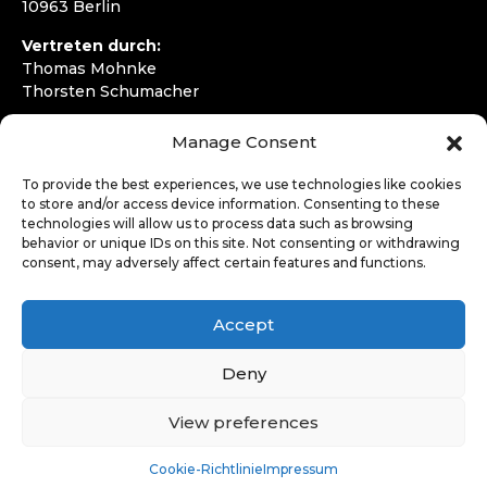
10963 Berlin
Vertreten durch:
Thomas Mohnke
Thorsten Schumacher
Telefon:
+49 30 4050292720
Manage Consent
E-Mail:
kontakt@wirfahren.de
To provide the best experiences, we use technologies like cookies
RECHTLICHES
to store and/or access device information. Consenting to these
technologies will allow us to process data such as browsing
Impressum
behavior or unique IDs on this site. Not consenting or withdrawing
Datenschutzerklärung
consent, may adversely affect certain features and functions.
LOGIN
Accept
Deny
View preferences
Cookie-Richtlinie
Impressum