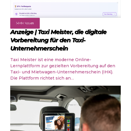
Angebote
Mehr lesen
Anzeige | Taxi Meister, die digitale
Vorbereitung für den Taxi-
Unternehmerschein
Taxi Meister ist eine moderne Online-
Lernplattform zur gezielten Vorbereitung auf den
Taxi- und Mietwagen-Unternehmerschein (IHK).
Die Plattform richtet sich an…