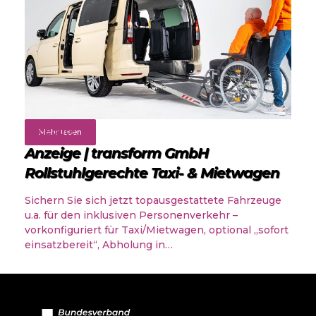
Angebote
Mehr lesen
Anzeige | transform GmbH
Rollstuhlgerechte Taxi- & Mietwagen
Sichern Sie sich jetzt topausgestattete Fahrzeuge
u.a. für den inklusiven Personenverkehr –
vorkonfiguriert für Taxi/Mietwagen, optional „sofort
einsatzbereit“, Abholung in…