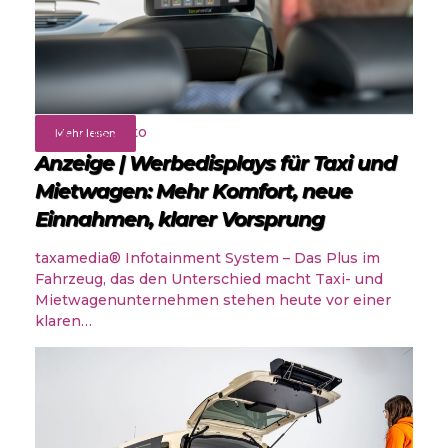
Rund ums Auto
Mehr lesen
Anzeige | Werbedisplays für Taxi und
Mietwagen: Mehr Komfort, neue
Einnahmen, klarer Vorsprung
taxamedia® Infotainment System – Das Plus im
Fahrzeug, das den Unterschied macht Taxi- und
Mietwagenunternehmen stehen heute vor einer
klaren…