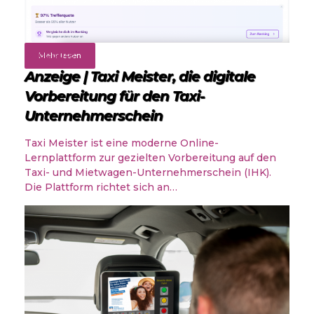
Angebote
Mehr lesen
Anzeige | Taxi Meister, die digitale
Vorbereitung für den Taxi-
Unternehmerschein
Taxi Meister ist eine moderne Online-
Lernplattform zur gezielten Vorbereitung auf den
Taxi- und Mietwagen-Unternehmerschein (IHK).
Die Plattform richtet sich an…