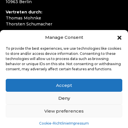
10963 Berlin
Vertreten durch:
Thomas Mohnke
Thorsten Schumacher
Telefon:
+49 30 4050292720
Manage Consent
E-Mail:
kontakt@wirfahren.de
To provide the best experiences, we use technologies like cookies
RECHTLICHES
to store and/or access device information. Consenting to these
technologies will allow us to process data such as browsing
Impressum
behavior or unique IDs on this site. Not consenting or withdrawing
Datenschutzerklärung
consent, may adversely affect certain features and functions.
LOGIN
Accept
Deny
View preferences
Cookie-Richtlinie
Impressum