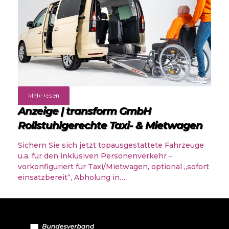
Angebote
Mehr lesen
Anzeige | transform GmbH
Rollstuhlgerechte Taxi- & Mietwagen
Sichern Sie sich jetzt topausgestattete Fahrzeuge
u.a. für den inklusiven Personenverkehr –
vorkonfiguriert für Taxi/Mietwagen, optional „sofort
einsatzbereit“, Abholung in…