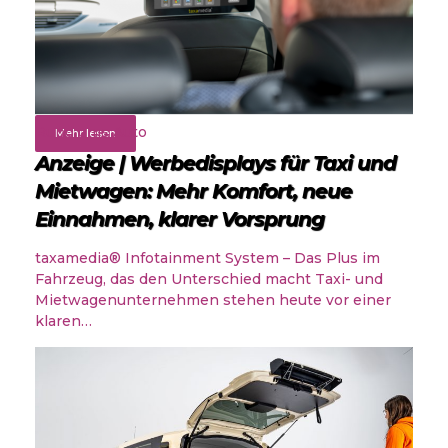
Rund ums Auto
Mehr lesen
Anzeige | Werbedisplays für Taxi und
Mietwagen: Mehr Komfort, neue
Einnahmen, klarer Vorsprung
taxamedia® Infotainment System – Das Plus im
Fahrzeug, das den Unterschied macht Taxi- und
Mietwagenunternehmen stehen heute vor einer
klaren…