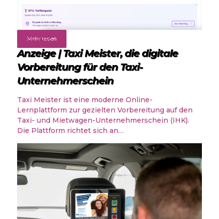
Angebote
Mehr lesen
Anzeige | Taxi Meister, die digitale
Vorbereitung für den Taxi-
Unternehmerschein
Taxi Meister ist eine moderne Online-
Lernplattform zur gezielten Vorbereitung auf den
Taxi- und Mietwagen-Unternehmerschein (IHK).
Die Plattform richtet sich an…