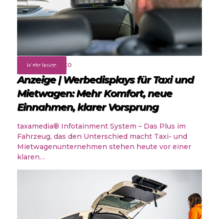
Rund ums Auto
Mehr lesen
Anzeige | Werbedisplays für Taxi und
Mietwagen: Mehr Komfort, neue
Einnahmen, klarer Vorsprung
taxamedia® Infotainment System – Das Plus im
Fahrzeug, das den Unterschied macht Taxi- und
Mietwagenunternehmen stehen heute vor einer
klaren…