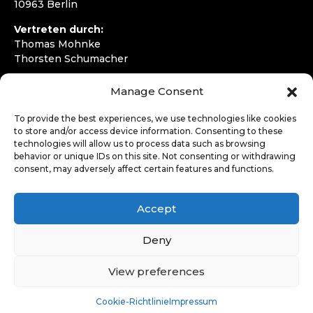
10963 Berlin
Vertreten durch:
Thomas Mohnke
Thorsten Schumacher
Telefon:
+49 30 4050292720
Manage Consent
E-Mail:
kontakt@wirfahren.de
To provide the best experiences, we use technologies like cookies
RECHTLICHES
to store and/or access device information. Consenting to these
technologies will allow us to process data such as browsing
Impressum
behavior or unique IDs on this site. Not consenting or withdrawing
Datenschutzerklärung
consent, may adversely affect certain features and functions.
LOGIN
Accept
Deny
View preferences
Cookie-Richtlinie
Impressum