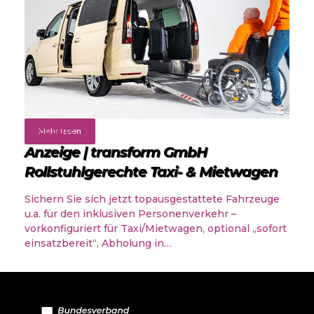
Angebote
Mehr lesen
Anzeige | transform GmbH
Rollstuhlgerechte Taxi- & Mietwagen
Sichern Sie sich jetzt topausgestattete Fahrzeuge
u.a. für den inklusiven Personenverkehr –
vorkonfiguriert für Taxi/Mietwagen, optional „sofort
einsatzbereit“, Abholung in…