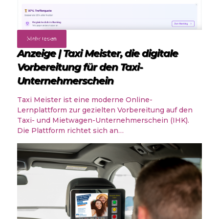
Angebote
Mehr lesen
Anzeige | Taxi Meister, die digitale
Vorbereitung für den Taxi-
Unternehmerschein
Taxi Meister ist eine moderne Online-
Lernplattform zur gezielten Vorbereitung auf den
Taxi- und Mietwagen-Unternehmerschein (IHK).
Die Plattform richtet sich an…