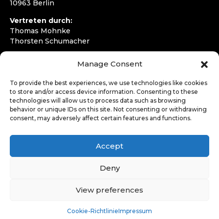
10963 Berlin
Vertreten durch:
Thomas Mohnke
Thorsten Schumacher
Telefon:
+49 30 4050292720
Manage Consent
E-Mail:
kontakt@wirfahren.de
To provide the best experiences, we use technologies like cookies
RECHTLICHES
to store and/or access device information. Consenting to these
technologies will allow us to process data such as browsing
Impressum
behavior or unique IDs on this site. Not consenting or withdrawing
Datenschutzerklärung
consent, may adversely affect certain features and functions.
LOGIN
Accept
Deny
View preferences
Cookie-Richtlinie
Impressum