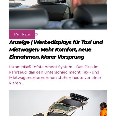
Rund ums Auto
Mehr lesen
Anzeige | Werbedisplays für Taxi und
Mietwagen: Mehr Komfort, neue
Einnahmen, klarer Vorsprung
taxamedia® Infotainment System – Das Plus im
Fahrzeug, das den Unterschied macht Taxi- und
Mietwagenunternehmen stehen heute vor einer
klaren…