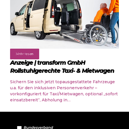
Angebote
Mehr lesen
Anzeige | transform GmbH
Rollstuhlgerechte Taxi- & Mietwagen
Sichern Sie sich jetzt topausgestattete Fahrzeuge
u.a. für den inklusiven Personenverkehr –
vorkonfiguriert für Taxi/Mietwagen, optional „sofort
einsatzbereit“, Abholung in…