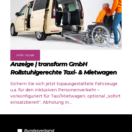
Angebote
Mehr lesen
Anzeige | transform GmbH
Rollstuhlgerechte Taxi- & Mietwagen
Sichern Sie sich jetzt topausgestattete Fahrzeuge
u.a. für den inklusiven Personenverkehr –
vorkonfiguriert für Taxi/Mietwagen, optional „sofort
einsatzbereit“, Abholung in…