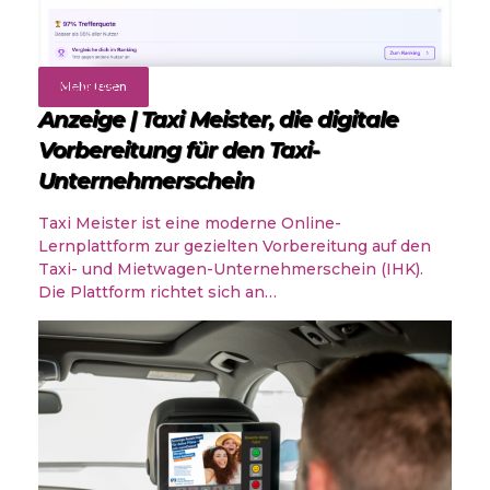
Angebote
Mehr lesen
Anzeige | Taxi Meister, die digitale
Vorbereitung für den Taxi-
Unternehmerschein
Taxi Meister ist eine moderne Online-
Lernplattform zur gezielten Vorbereitung auf den
Taxi- und Mietwagen-Unternehmerschein (IHK).
Die Plattform richtet sich an…