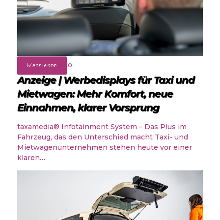
Rund ums Auto
Mehr lesen
Anzeige | Werbedisplays für Taxi und
Mietwagen: Mehr Komfort, neue
Einnahmen, klarer Vorsprung
taxamedia® Infotainment System – Das Plus im
Fahrzeug, das den Unterschied macht Taxi- und
Mietwagenunternehmen stehen heute vor einer
klaren…