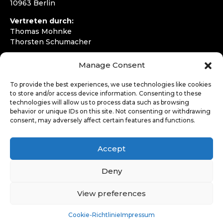
10963 Berlin
Vertreten durch:
Thomas Mohnke
Thorsten Schumacher
Telefon:
+49 30 4050292720
Manage Consent
E-Mail:
kontakt@wirfahren.de
To provide the best experiences, we use technologies like cookies
RECHTLICHES
to store and/or access device information. Consenting to these
technologies will allow us to process data such as browsing
Impressum
behavior or unique IDs on this site. Not consenting or withdrawing
Datenschutzerklärung
consent, may adversely affect certain features and functions.
LOGIN
Accept
Deny
View preferences
Cookie-Richtlinie
Impressum