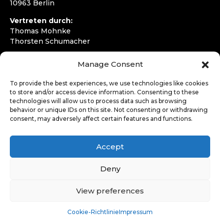
10963 Berlin
Vertreten durch:
Thomas Mohnke
Thorsten Schumacher
Telefon:
+49 30 4050292720
Manage Consent
E-Mail:
kontakt@wirfahren.de
To provide the best experiences, we use technologies like cookies
RECHTLICHES
to store and/or access device information. Consenting to these
technologies will allow us to process data such as browsing
Impressum
behavior or unique IDs on this site. Not consenting or withdrawing
Datenschutzerklärung
consent, may adversely affect certain features and functions.
LOGIN
Accept
Deny
View preferences
Cookie-Richtlinie
Impressum