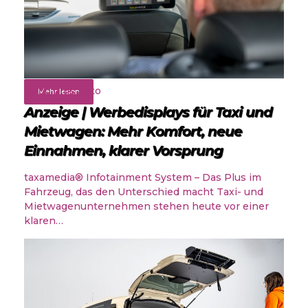
Rund ums Auto
Mehr lesen
Anzeige | Werbedisplays für Taxi und
Mietwagen: Mehr Komfort, neue
Einnahmen, klarer Vorsprung
taxamedia® Infotainment System – Das Plus im
Fahrzeug, das den Unterschied macht Taxi- und
Mietwagenunternehmen stehen heute vor einer
klaren…