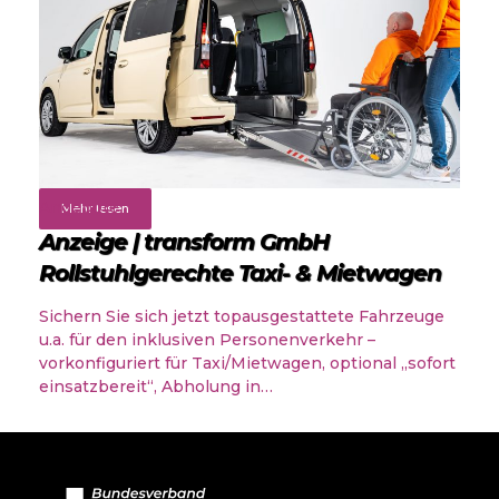
Angebote
Mehr lesen
Anzeige | transform GmbH
Rollstuhlgerechte Taxi- & Mietwagen
Sichern Sie sich jetzt topausgestattete Fahrzeuge
u.a. für den inklusiven Personenverkehr –
vorkonfiguriert für Taxi/Mietwagen, optional „sofort
einsatzbereit“, Abholung in…