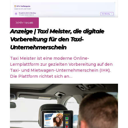
Angebote
Mehr lesen
Anzeige | Taxi Meister, die digitale
Vorbereitung für den Taxi-
Unternehmerschein
Taxi Meister ist eine moderne Online-
Lernplattform zur gezielten Vorbereitung auf den
Taxi- und Mietwagen-Unternehmerschein (IHK).
Die Plattform richtet sich an…