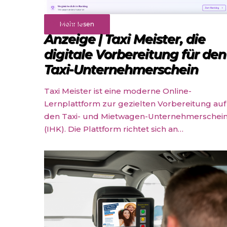
Angebote
Mehr lesen
Anzeige | Taxi Meister, die
digitale Vorbereitung für den
Taxi-Unternehmerschein
Taxi Meister ist eine moderne Online-
Lernplattform zur gezielten Vorbereitung auf
den Taxi- und Mietwagen-Unternehmerschei
(IHK). Die Plattform richtet sich an…