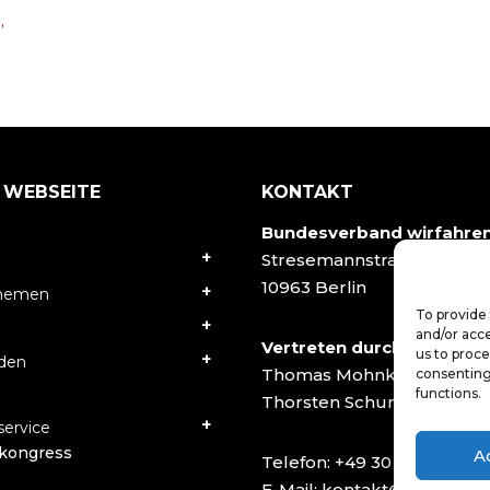
,
 WEBSEITE
KONTAKT
Bundesverband wirfahre
Stresemannstraße 78
10963 Berlin
Themen
To provide 
and/or acce
Vertreten durch:
us to proce
rden
Thomas Mohnke
consenting
functions.
Thorsten Schumacher
ervice
kongress
A
Telefon:
+49 30 40502927
E-Mail:
kontakt@wirfahren