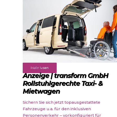
Angebote
Mehr lesen
Anzeige | transform GmbH
Rollstuhlgerechte Taxi- &
Mietwagen
Sichern Sie sich jetzt topausgestattete
Fahrzeuge u.a. für den inklusiven
Personenverkehr – vorkonfiguriert für