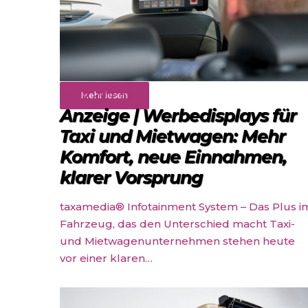
Rund ums Auto
Mehr lesen
Anzeige | Werbedisplays für
Taxi und Mietwagen: Mehr
Komfort, neue Einnahmen,
klarer Vorsprung
taxamedia® Infotainment System – Das Plus i
Fahrzeug, das den Unterschied macht Taxi-
und Mietwagenunternehmen stehen heute
vor einer klaren…