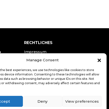
RECHTLICHES
n
Impressum
Datenschutzerklärung
Manage Consent
the best experiences, we use technologies like cookies to store
LOGIN
ss device information. Consenting to these technologies will allow
ss data such as browsing behavior or unique IDs on this site. Not
 or withdrawing consent, may adversely affect certain features and
ccept
Deny
View preferences
20
.de