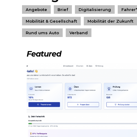
Angebote
Brief
Digitalisierung
Fahrer
Mobilität & Gesellschaft
Mobilität der Zukunft
Rund ums Auto
Verband
Featured