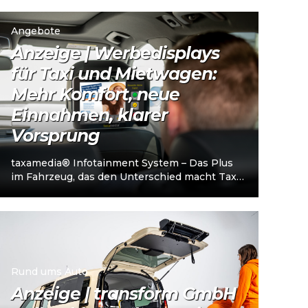
Unternehmerschein (IHK). Die Plattform
richtet sich an…
Angebote
Anzeige | Werbedisplays
für Taxi und Mietwagen:
Mehr Komfort, neue
Einnahmen, klarer
Vorsprung
taxamedia® Infotainment System – Das Plus
im Fahrzeug, das den Unterschied macht Taxi-
und Mietwagenunternehmen stehen heute
vor einer klaren…
Rund ums Auto
Anzeige | transform GmbH