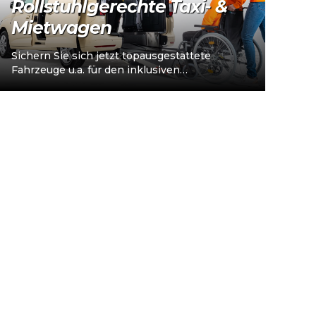
Rollstuhlgerechte Taxi- &
Mietwagen
Sichern Sie sich jetzt topausgestattete
Fahrzeuge u.a. für den inklusiven
Personenverkehr – vorkonfiguriert für
Taxi/Mietwagen, optional „sofort
einsatzbereit“, Abholung in…