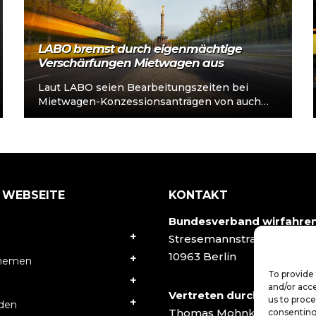
LABO bremst durch eigenmächtige
Verschärfungen Mietwagen aus
Laut LABO seien Bearbeitungszeiten bei
Mietwagen-Konzessionsanträgen von auch
länger als 12 Monaten inzwischen möglich –
Begründung: deutlich intensivierte
Prüfungspraxis. Damit…
 WEBSEITE
KONTAKT
Bundesverband wirfahre
Stresemannstraße 78
10963 Berlin
Themen
To provide 
and/or acce
Vertreten durch:
us to proce
rden
Thomas Mohnke
consenting