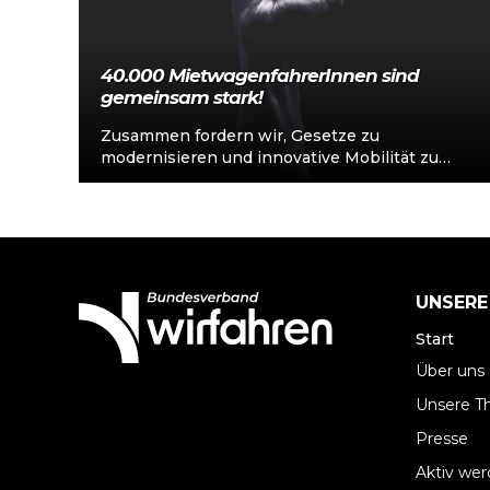
40.000 MietwagenfahrerInnen sind
gemeinsam stark!
Zusammen fordern wir, Gesetze zu
modernisieren und innovative Mobilität zu
ermöglichen! Zum Beispiel müssen
MietwagenfahrerInnen laut Rückkehrpflicht
nach dem Absetzen…
UNSERE
Start
Über uns
Unsere 
Presse
Aktiv we