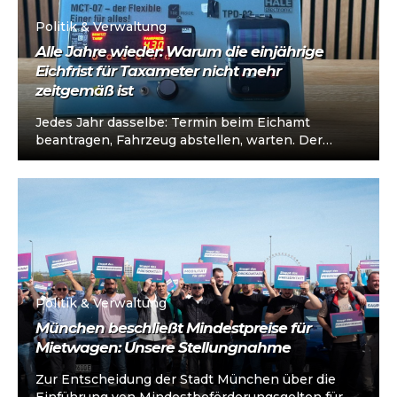
Politik & Verwaltung
Alle Jahre wieder: Warum die einjährige
Eichfrist für Taxameter nicht mehr
zeitgemäß ist
Jedes Jahr dasselbe: Termin beim Eichamt
beantragen, Fahrzeug abstellen, warten. Der
Taxameter wird geprüft, für gut befunden — und
in...
Politik & Verwaltung
München beschließt Mindestpreise für
Mietwagen: Unsere Stellungnahme
Zur Entscheidung der Stadt München über die