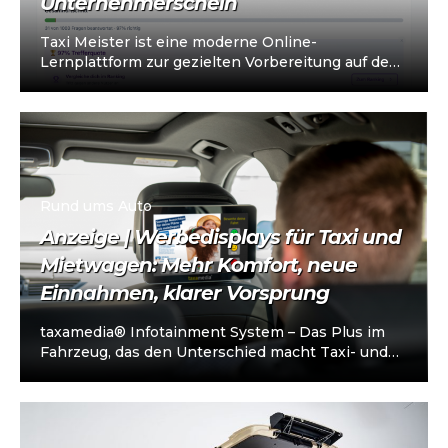
Unternehmerschein
Taxi Meister ist eine moderne Online-
Lernplattform zur gezielten Vorbereitung auf den
Taxi- und Mietwagen-Unternehmerschein (IHK).
Die Plattform richtet sich an…
Rund ums Auto
Anzeige | Werbedisplays für Taxi und
Mietwagen: Mehr Komfort, neue
Einnahmen, klarer Vorsprung
taxamedia® Infotainment System – Das Plus im
Fahrzeug, das den Unterschied macht Taxi- und
Mietwagenunternehmen stehen heute vor einer
klaren…