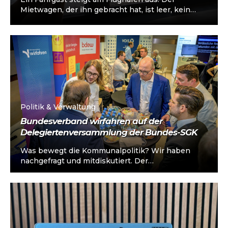
Mietwagen, der ihn gebracht hat, ist leer, kein
neuer Auftrag wartet. Was jetzt...
Politik & Verwaltung
Bundesverband wirfahren auf der
Delegiertenversammlung der Bundes-SGK
Was bewegt die Kommunalpolitik? Wir haben
nachgefragt und mitdiskutiert. Der
Bundesverband wirfahren war mit einem Stand
auf der diesjährigen Delegiertenversammlung...