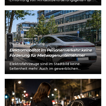
Einführung von Mindestbeförderungsgelten für
Mietwagen, erklärt der Bundesverband wirfahren,
der die Interessen von...
Politik & Verwaltung
Elektromobilität im Personenverkehr: keine
Förderung für Mietwagenunternehmer
Elektrofahrzeuge sind im Stadtbild keine
Seltenheit mehr. Auch im gewerblichen
Personenverkehr nimmt der Anteil der E-Autos zu
– Mietwagenunternehmer investieren,...