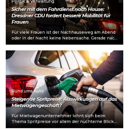
Politik & Verwaltung
Sicher mit dem Fahrdienst nach Hause:
Dresdner CDU fordert bessere Mobilität für
Frauen
Für viele Frauen ist der Nachhauseweg am Abend
oder in der Nacht keine Nebensache. Gerade nach
Veranstaltungen, Restaurantbesuchen oder der...
Rund ums Auto
Steigende Spritpreise: Auswirkungen auf das
Mietwagengeschäft?
Für Mietwagenunternehmer lohnt sich beim
Thema Spritpreise vor allem der nüchterne Blick
auf die Kalkulation. Die öffentliche Debatte