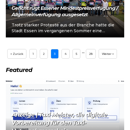
Rechtliches
Gericht rügt Essener Mindestpreisverfügung /
Allgemeinverfügung ausgesetzt
Trotz starker Proteste aus der Branche hatte die
Stadt Essen im vergangenen Sommer eine
Allgemeinverfügung zur Einführung von
Mindestpreisen für...
…
« Zurück
1
2
3
4
5
28
Weiter »
Featured
Angebote
Anzeige | Taxi Meister, die digitale
Vorbereitung für den Taxi-