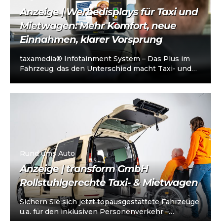
Anzeige | Werbedisplays für Taxi und
Mietwagen: Mehr Komfort, neue
Einnahmen, klarer Vorsprung
taxamedia® Infotainment System – Das Plus im
Fahrzeug, das den Unterschied macht Taxi- und
Mietwagenunternehmen stehen heute vor einer
klaren…
Rund ums Auto
Anzeige | transform GmbH
Rollstuhlgerechte Taxi- & Mietwagen
Sichern Sie sich jetzt topausgestattete Fahrzeuge
u.a. für den inklusiven Personenverkehr –