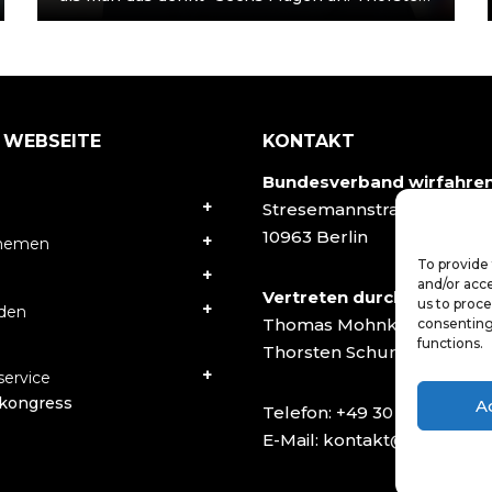
Schumacher Thorsten Schumacher ist seit
2021 Geschäftsführer…
 WEBSEITE
KONTAKT
Bundesverband wirfahre
Stresemannstraße 78
10963 Berlin
Themen
To provide 
and/or acce
Vertreten durch:
us to proce
rden
Thomas Mohnke
consenting
functions.
Thorsten Schumacher
ervice
kongress
A
Telefon:
+49 30 40502927
E-Mail:
kontakt@wirfahren