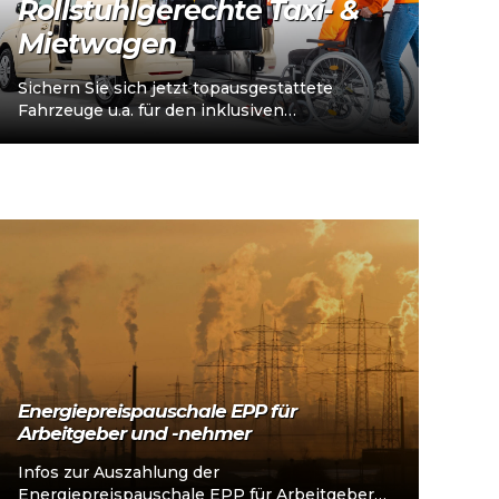
Rollstuhlgerechte Taxi- &
Mietwagen
Sichern Sie sich jetzt topausgestattete
Fahrzeuge u.a. für den inklusiven
Personenverkehr – vorkonfiguriert für
Taxi/Mietwagen, optional „sofort
einsatzbereit“, Abholung in…
Energiepreispauschale EPP für
Arbeitgeber und -nehmer
Infos zur Auszahlung der
Energiepreispauschale EPP für Arbeitgeber