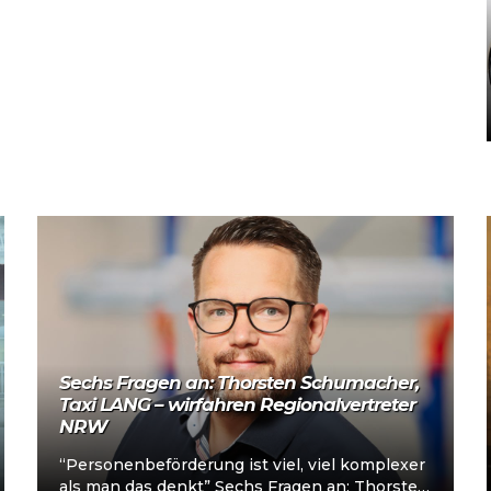
Mehr lesen
Sechs Fragen an: Thorsten Schumacher,
Taxi LANG – wirfahren Regionalvertreter
NRW
“Personenbeförderung ist viel, viel komplexer
als man das denkt” Sechs Fragen an: Thorsten