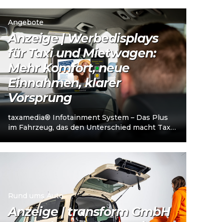
Unternehmerschein (IHK). Die Plattform
richtet sich an…
Angebote
Anzeige | Werbedisplays
für Taxi und Mietwagen:
Mehr Komfort, neue
Einnahmen, klarer
Vorsprung
taxamedia® Infotainment System – Das Plus
im Fahrzeug, das den Unterschied macht Taxi-
und Mietwagenunternehmen stehen heute
vor einer klaren…
Rund ums Auto
Anzeige | transform GmbH