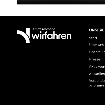
erlebt durch neue Technologien eine
Metamorphose, die vor allem an…
UNSERE
Start
Über uns
Unsere 
Presse
Aktiv we
Aktuelles
Verbandss
Zukunfts