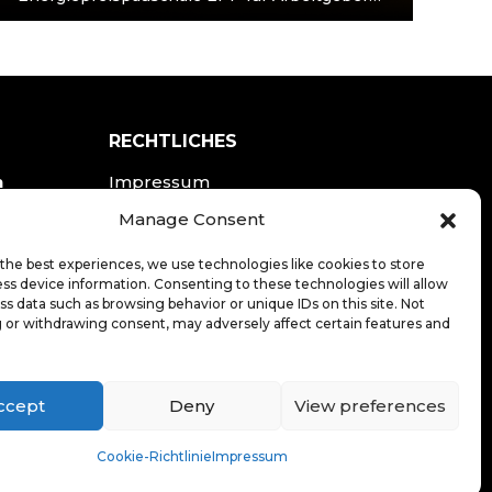
und Arbeitnehmer Der Gesetzgeber zur
Entlastung der Bürgerinnen und Bürger von
den…
RECHTLICHES
n
Impressum
Datenschutzerklärung
Manage Consent
the best experiences, we use technologies like cookies to store
LOGIN
ss device information. Consenting to these technologies will allow
ss data such as browsing behavior or unique IDs on this site. Not
 or withdrawing consent, may adversely affect certain features and
ccept
Deny
View preferences
20
.de
Cookie-Richtlinie
Impressum